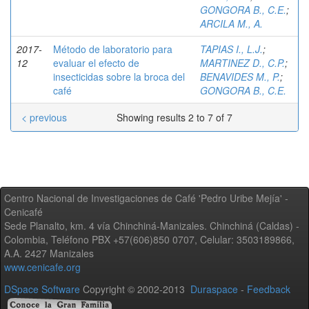
GONGORA B., C.E.
;
ARCILA M., A.
2017-
Método de laboratorio para
TAPIAS I., L.J.
;
12
evaluar el efecto de
MARTINEZ D., C.P.
;
insecticidas sobre la broca del
BENAVIDES M., P.
;
café
GONGORA B., C.E.
< previous
Showing results 2 to 7 of 7
Centro Nacional de Investigaciones de Café 'Pedro Uribe Mejía' -
Cenicafé
Sede Planalto, km. 4 vía Chinchiná-Manizales. Chinchiná (Caldas) -
Colombia, Teléfono PBX +57(606)850 0707, Celular: 3503189866,
A.A. 2427 Manizales
www.cenicafe.org
DSpace Software
Copyright © 2002-2013
Duraspace
-
Feedback