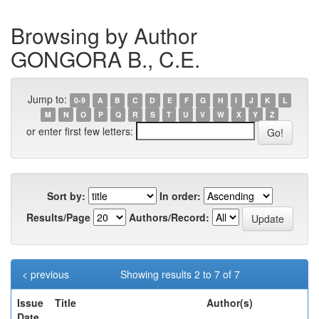
Browsing by Author
GONGORA B., C.E.
Jump to:
0-9
A
B
C
D
E
F
G
H
I
J
K
L
M
N
O
P
Q
R
S
T
U
V
W
X
Y
Z
or enter first few letters:
Sort by:
In order:
Results/Page
Authors/Record:
< previous
Showing results 2 to 7 of 7
Issue
Title
Author(s)
Date