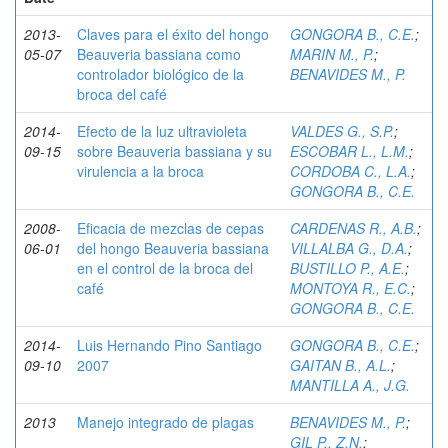
2013-
Claves para el éxito del hongo
GONGORA B., C.E.
;
05-07
Beauveria bassiana como
MARIN M., P.
;
controlador biológico de la
BENAVIDES M., P.
broca del café
2014-
Efecto de la luz ultravioleta
VALDES G., S.P.
;
09-15
sobre Beauveria bassiana y su
ESCOBAR L., L.M.
;
virulencia a la broca
CORDOBA C., L.A.
;
GONGORA B., C.E.
2008-
Eficacia de mezclas de cepas
CARDENAS R., A.B.
;
06-01
del hongo Beauveria bassiana
VILLALBA G., D.A.
;
en el control de la broca del
BUSTILLO P., A.E.
;
café
MONTOYA R., E.C.
;
GONGORA B., C.E.
2014-
Luis Hernando Pino Santiago
GONGORA B., C.E.
;
09-10
2007
GAITAN B., A.L.
;
MANTILLA A., J.G.
2013
Manejo integrado de plagas
BENAVIDES M., P.
;
GIL P., Z.N.
;