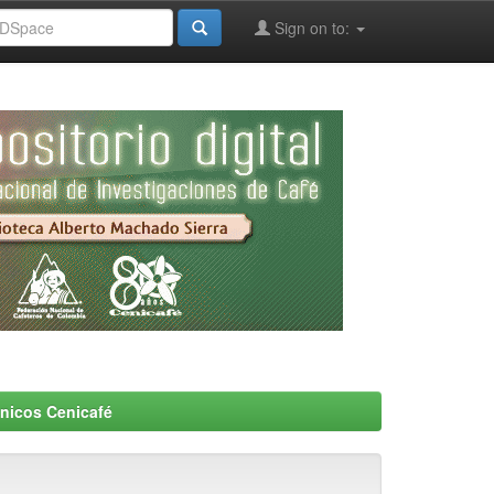
Sign on to:
nicos Cenicafé