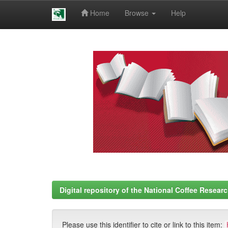
Home
Browse
Help
Skip
navigation
Digital repository of the National Coffee Resea
Please use this identifier to cite or link to this item: