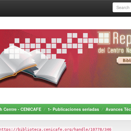
rch Centre - CENICAFE
1- Publicaciones seriadas
Avances Téc
https://biblioteca.cenicafe.org/handle/10778/346