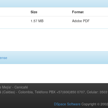
Size
Format
1.57 MB
Adobe PDF
cense
 Mejía' - Cenicafé
ná (Caldas) - Colombia, Teléfono PBX +57(606)850 0707, Celular: 350
DSpace Software
Copyright © 20