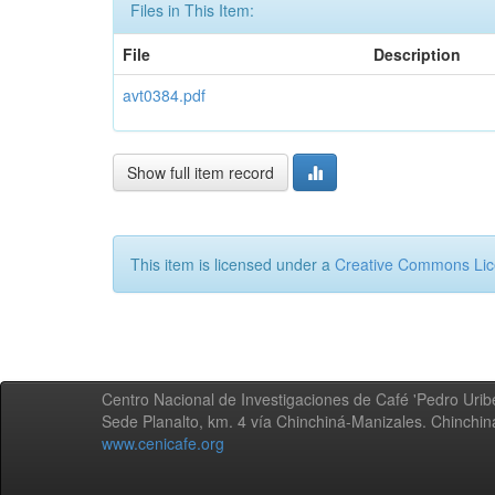
Files in This Item:
File
Description
avt0384.pdf
Show full item record
This item is licensed under a
Creative Commons Li
Centro Nacional de Investigaciones de Café 'Pedro Uribe
Sede Planalto, km. 4 vía Chinchiná-Manizales. Chinchi
www.cenicafe.org