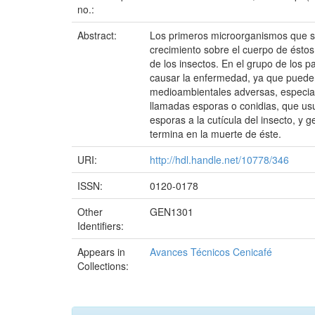
no.:
Abstract:
Los primeros microorganismos que se
crecimiento sobre el cuerpo de ésto
de los insectos. En el grupo de los p
causar la enfermedad, ya que pueden 
medioambientales adversas, especial
llamadas esporas o conidias, que usua
esporas a la cutícula del insecto, y g
termina en la muerte de éste.
URI:
http://hdl.handle.net/10778/346
ISSN:
0120-0178
Other
GEN1301
Identifiers:
Appears in
Avances Técnicos Cenicafé
Collections: