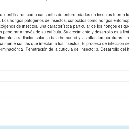
 identificaron como causantes de enfermedades en insectos fueron lo
s. Los hongos patógenos de insectos, conocidos como hongos entomopa
atógenos de insectos, una característica particular de los hongos es qu
penetrar a través de su cutícula. Su crecimiento y desarrollo está lim
mente la radiación solar, la baja humedad y las altas temperaturas. 
lmente son las que infectan a los insectos. El proceso de infección se
erminación; 2. Penetración de la cutícula del insecto; 3. Desarrollo del