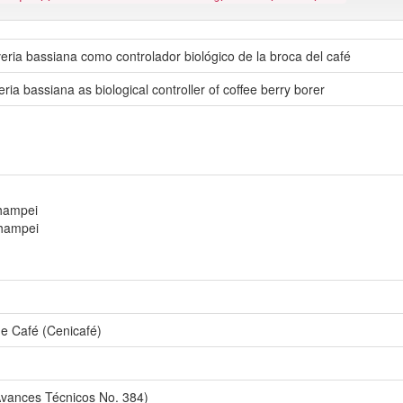
eria bassiana como controlador biológico de la broca del café
ia bassiana as biological controller of coffee berry borer
 hampei
 hampei
de Café (Cenicafé)
Avances Técnicos No. 384)