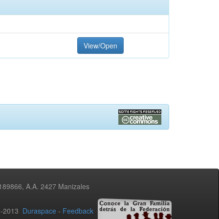
View/Open
3189866, A.A. 2427 Manizales
02-2013
Duraspace
-
Feedback