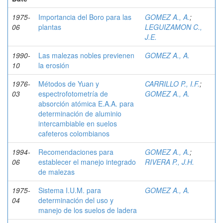
1975-
Importancia del Boro para las
GOMEZ A., A.
;
06
plantas
LEGUIZAMON C.,
J.E.
1990-
Las malezas nobles previenen
GOMEZ A., A.
10
la erosión
1976-
Métodos de Yuan y
CARRILLO P., I.F.
;
03
espectrofotometría de
GOMEZ A., A.
absorción atómica E.A.A. para
determinación de aluminio
intercambiable en suelos
cafeteros colombianos
1994-
Recomendaciones para
GOMEZ A., A.
;
06
establecer el manejo integrado
RIVERA P., J.H.
de malezas
1975-
Sistema I.U.M. para
GOMEZ A., A.
04
determinación del uso y
manejo de los suelos de ladera