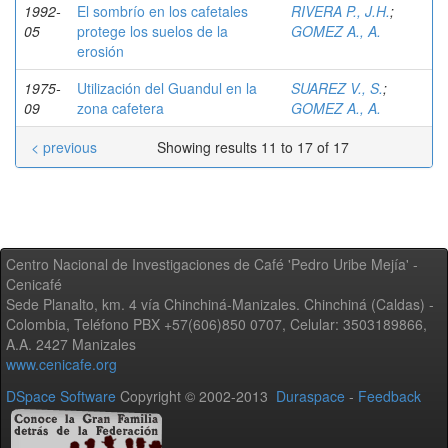
1992-
El sombrío en los cafetales
RIVERA P., J.H.
;
05
protege los suelos de la
GOMEZ A., A.
erosión
1975-
Utilización del Guandul en la
SUAREZ V., S.
;
09
zona cafetera
GOMEZ A., A.
< previous
Showing results 11 to 17 of 17
Centro Nacional de Investigaciones de Café 'Pedro Uribe Mejía' -
Cenicafé
Sede Planalto, km. 4 vía Chinchiná-Manizales. Chinchiná (Caldas) -
Colombia, Teléfono PBX +57(606)850 0707, Celular: 3503189866,
A.A. 2427 Manizales
www.cenicafe.org
DSpace Software
Copyright © 2002-2013
Duraspace
-
Feedback