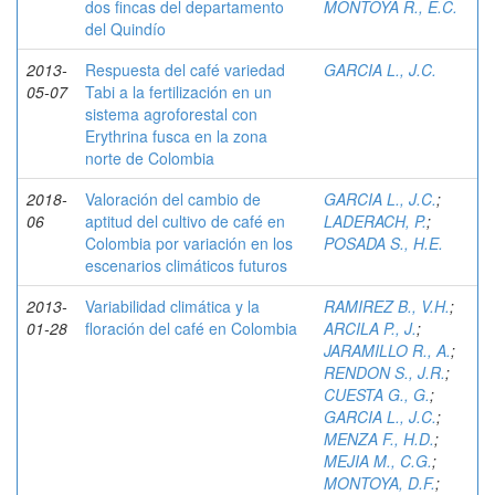
dos fincas del departamento
MONTOYA R., E.C.
del Quindío
2013-
Respuesta del café variedad
GARCIA L., J.C.
05-07
Tabi a la fertilización en un
sistema agroforestal con
Erythrina fusca en la zona
norte de Colombia
2018-
Valoración del cambio de
GARCIA L., J.C.
;
06
aptitud del cultivo de café en
LADERACH, P.
;
Colombia por variación en los
POSADA S., H.E.
escenarios climáticos futuros
2013-
Variabilidad climática y la
RAMIREZ B., V.H.
;
01-28
floración del café en Colombia
ARCILA P., J.
;
JARAMILLO R., A.
;
RENDON S., J.R.
;
CUESTA G., G.
;
GARCIA L., J.C.
;
MENZA F., H.D.
;
MEJIA M., C.G.
;
MONTOYA, D.F.
;