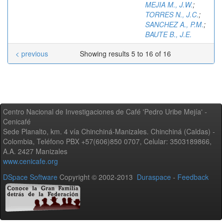
MEJIA M., J.W.
;
TORRES N., J.C.
;
SANCHEZ A., P.M.
;
BAUTE B., J.E.
< previous
Showing results 5 to 16 of 16
Centro Nacional de Investigaciones de Café 'Pedro Uribe Mejía' -
Cenicafé
Sede Planalto, km. 4 vía Chinchiná-Manizales. Chinchiná (Caldas) -
Colombia, Teléfono PBX +57(606)850 0707, Celular: 3503189866,
A.A. 2427 Manizales
www.cenicafe.org
DSpace Software
Copyright © 2002-2013
Duraspace
-
Feedback