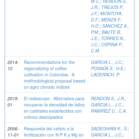
M.C.
;
RENDON S.,
J.R.
;
TREJOS P.,
J.F.
;
MONTOYA,
D.F.
;
MENZA F.,
H.D.
;
SANCHEZ A.,
P.M.
;
BAUTE B.,
J.E.
;
TORRES N.,
J.C.
;
OSPINA P.,
C.M.
2014-
Recommendations for the
GARCIA L., J.C.
;
12
regionalizing of coffee
POSADA S., H.E.
;
cultivation in Colombia : A
LADERACH, P.
methodological proposal based
on agro climatic indices
2015-
El redescope : Alternativa para
RENDON S., J.R.
;
01
recuperar la densidad de tallos
GARCIA L., J.C.
;
en cafetales establecidos con
RAMIREZ C., C.A.
colinos descopados
2006-
Respuesta del cafeto a la
SADEGHIAN K., S.
;
11-01
fertilización con N P K y Mg en
GARCIA L., J.C.
;