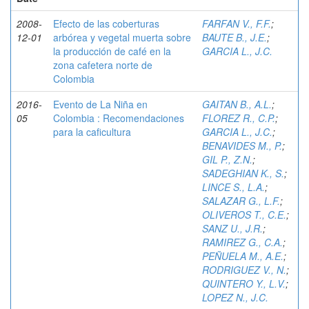
2008-
Efecto de las coberturas
FARFAN V., F.F.
;
12-01
arbórea y vegetal muerta sobre
BAUTE B., J.E.
;
la producción de café en la
GARCIA L., J.C.
zona cafetera norte de
Colombia
2016-
Evento de La Niña en
GAITAN B., A.L.
;
05
Colombia : Recomendaciones
FLOREZ R., C.P.
;
para la caficultura
GARCIA L., J.C.
;
BENAVIDES M., P.
;
GIL P., Z.N.
;
SADEGHIAN K., S.
;
LINCE S., L.A.
;
SALAZAR G., L.F.
;
OLIVEROS T., C.E.
;
SANZ U., J.R.
;
RAMIREZ G., C.A.
;
PEÑUELA M., A.E.
;
RODRIGUEZ V., N.
;
QUINTERO Y., L.V.
;
LOPEZ N., J.C.