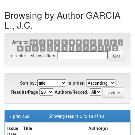
Browsing by Author GARCIA
L., J.C.
Jump to:
0-9
A
B
C
D
E
F
G
H
I
J
K
L
M
N
O
P
Q
R
S
T
U
V
W
X
Y
Z
or enter first few letters:
Sort by:
In order:
Results/Page
Authors/Record:
< previous
Showing results 5 to 16 of 16
Issue
Title
Author(s)
Date