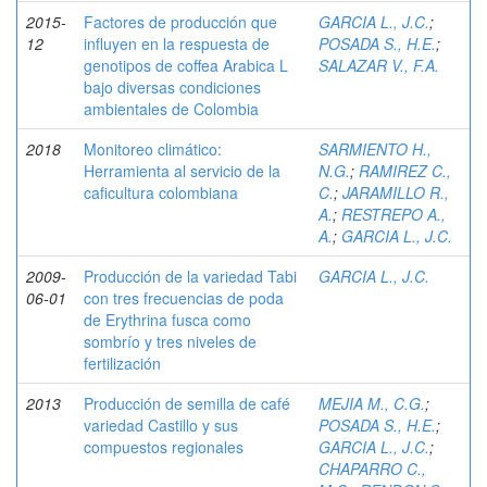
2015-
Factores de producción que
GARCIA L., J.C.
;
12
influyen en la respuesta de
POSADA S., H.E.
;
genotipos de coffea Arabica L
SALAZAR V., F.A.
bajo diversas condiciones
ambientales de Colombia
2018
Monitoreo climático:
SARMIENTO H.,
Herramienta al servicio de la
N.G.
;
RAMIREZ C.,
caficultura colombiana
C.
;
JARAMILLO R.,
A.
;
RESTREPO A.,
A.
;
GARCIA L., J.C.
2009-
Producción de la variedad Tabi
GARCIA L., J.C.
06-01
con tres frecuencias de poda
de Erythrina fusca como
sombrío y tres niveles de
fertilización
2013
Producción de semilla de café
MEJIA M., C.G.
;
variedad Castillo y sus
POSADA S., H.E.
;
compuestos regionales
GARCIA L., J.C.
;
CHAPARRO C.,