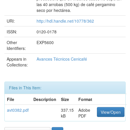
las 40 arrobas (500 kg) de café pergamino
seco por hectárea.
URI:
http://hdl.handle.net/10778/362
ISSN:
0120-0178
Other
EXP5600
Identifiers:
Appears in
Avances Técnicos Cenicafé
Collections:
Files in This Item:
File
Description
Size
Format
avt0382.pdf
337.15
Adobe
View/Open
kB
PDF