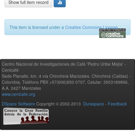
Show full item record
This item is licensed under a
Creative Commons License
Centro Nacional de Investigaciones de Café 'Pedro Uribe Mejía' -
Cenicafé
Sede Planalto, km. 4 vía Chinchiná-Manizales. Chinchiná (Caldas) -
Colombia, Teléfono PBX +57(606)850 0707, Celular: 3503189866,
A.A. 2427 Manizales
www.cenicafe.org
DSpace Software
Copyright © 2002-2013
Duraspace
-
Feedback