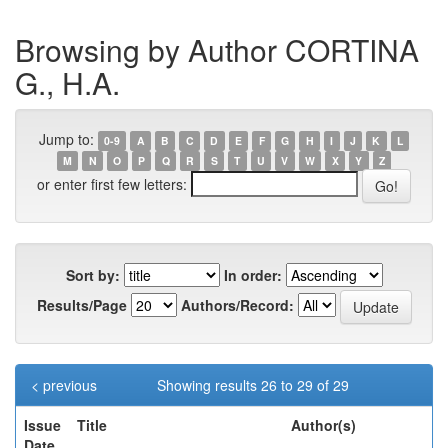
Browsing by Author CORTINA
G., H.A.
Jump to:
0-9
A
B
C
D
E
F
G
H
I
J
K
L
M
N
O
P
Q
R
S
T
U
V
W
X
Y
Z
or enter first few letters:
Sort by:
In order:
Results/Page
Authors/Record:
< previous
Showing results 26 to 29 of 29
Issue
Title
Author(s)
Date