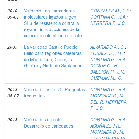
2010-
Validación de marcadores
GONZALEZ M., L.F.
;
09-01
moleculares ligados al gen
CORTINA G., H.A.
;
SH3 de resistencia contra la
HERRERA P., J.C.
roya en introducciones de la
colección colombiana de café
2005
La variedad Castillo Pueblo
ALVARADO A., G.
;
Bello para regiones cafeteras
POSADA S., H.E.
;
de Magdalena, Cesar, La
CORTINA G., H.A.
;
Guajira y Norte de Santander
DUQUE O., H.
;
BALDION R., J.V.
;
GUZMAN M., O.
2013-
Variedad Castillo ® : Preguntas
CORTINA G., H.A.
;
05-07
frecuentes
MONCADA B., M.
DEL P.
;
HERRERA
P., J.C.
2013
Variedades de café :
CORTINA G., H.A.
;
Desarrollo de variedades
ACUÑA Z., J.R.
;
MONCADA B., M.
DEL P.
;
HERRERA