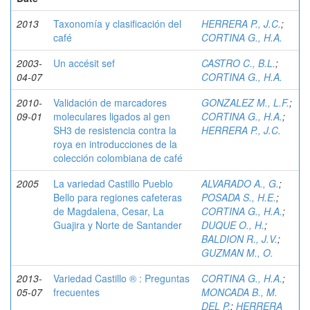
2013
Taxonomía y clasificación del
HERRERA P., J.C.
;
café
CORTINA G., H.A.
2003-
Un accésit sef
CASTRO C., B.L.
;
04-07
CORTINA G., H.A.
2010-
Validación de marcadores
GONZALEZ M., L.F.
;
09-01
moleculares ligados al gen
CORTINA G., H.A.
;
SH3 de resistencia contra la
HERRERA P., J.C.
roya en introducciones de la
colección colombiana de café
2005
La variedad Castillo Pueblo
ALVARADO A., G.
;
Bello para regiones cafeteras
POSADA S., H.E.
;
de Magdalena, Cesar, La
CORTINA G., H.A.
;
Guajira y Norte de Santander
DUQUE O., H.
;
BALDION R., J.V.
;
GUZMAN M., O.
2013-
Variedad Castillo ® : Preguntas
CORTINA G., H.A.
;
05-07
frecuentes
MONCADA B., M.
DEL P.
;
HERRERA