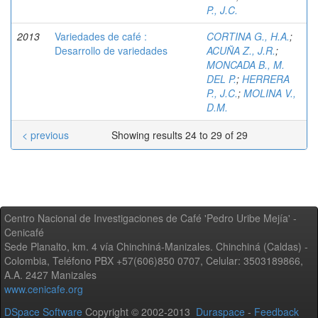
P., J.C.
2013
Variedades de café :
CORTINA G., H.A.
;
Desarrollo de variedades
ACUÑA Z., J.R.
;
MONCADA B., M.
DEL P.
;
HERRERA
P., J.C.
;
MOLINA V.,
D.M.
< previous
Showing results 24 to 29 of 29
Centro Nacional de Investigaciones de Café 'Pedro Uribe Mejía' -
Cenicafé
Sede Planalto, km. 4 vía Chinchiná-Manizales. Chinchiná (Caldas) -
Colombia, Teléfono PBX +57(606)850 0707, Celular: 3503189866,
A.A. 2427 Manizales
www.cenicafe.org
DSpace Software
Copyright © 2002-2013
Duraspace
-
Feedback