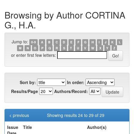
Browsing by Author CORTINA
G., H.A.
Jump to:
0-9
A
B
C
D
E
F
G
H
I
J
K
L
M
N
O
P
Q
R
S
T
U
V
W
X
Y
Z
or enter first few letters:
Sort by:
In order:
Results/Page
Authors/Record:
< previous
Showing results 24 to 29 of 29
Issue
Title
Author(s)
Date