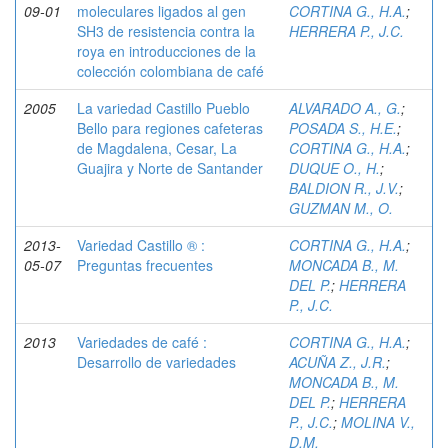
09-01
moleculares ligados al gen
CORTINA G., H.A.
;
SH3 de resistencia contra la
HERRERA P., J.C.
roya en introducciones de la
colección colombiana de café
2005
La variedad Castillo Pueblo
ALVARADO A., G.
;
Bello para regiones cafeteras
POSADA S., H.E.
;
de Magdalena, Cesar, La
CORTINA G., H.A.
;
Guajira y Norte de Santander
DUQUE O., H.
;
BALDION R., J.V.
;
GUZMAN M., O.
2013-
Variedad Castillo ® :
CORTINA G., H.A.
;
05-07
Preguntas frecuentes
MONCADA B., M.
DEL P.
;
HERRERA
P., J.C.
2013
Variedades de café :
CORTINA G., H.A.
;
Desarrollo de variedades
ACUÑA Z., J.R.
;
MONCADA B., M.
DEL P.
;
HERRERA
P., J.C.
;
MOLINA V.,
D.M.