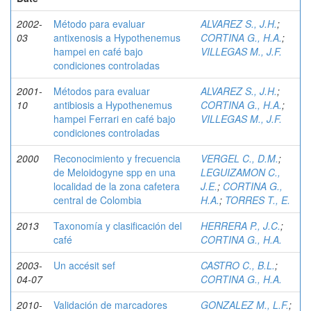
2002-
Método para evaluar
ALVAREZ S., J.H.
;
03
antixenosis a Hypothenemus
CORTINA G., H.A.
;
hampei en café bajo
VILLEGAS M., J.F.
condiciones controladas
2001-
Métodos para evaluar
ALVAREZ S., J.H.
;
10
antibiosis a Hypothenemus
CORTINA G., H.A.
;
hampei Ferrari en café bajo
VILLEGAS M., J.F.
condiciones controladas
2000
Reconocimiento y frecuencia
VERGEL C., D.M.
;
de Meloidogyne spp en una
LEGUIZAMON C.,
localidad de la zona cafetera
J.E.
;
CORTINA G.,
central de Colombia
H.A.
;
TORRES T., E.
2013
Taxonomía y clasificación del
HERRERA P., J.C.
;
café
CORTINA G., H.A.
2003-
Un accésit sef
CASTRO C., B.L.
;
04-07
CORTINA G., H.A.
2010-
Validación de marcadores
GONZALEZ M., L.F.
;