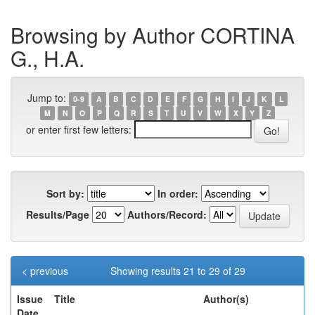
Browsing by Author CORTINA
G., H.A.
Jump to:
0-9
A
B
C
D
E
F
G
H
I
J
K
L
M
N
O
P
Q
R
S
T
U
V
W
X
Y
Z
or enter first few letters:
Sort by:
In order:
Results/Page
Authors/Record:
< previous
Showing results 21 to 29 of 29
Issue
Title
Author(s)
Date