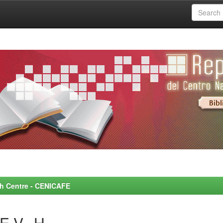
rch Centre - CENICAFE
 V., H.