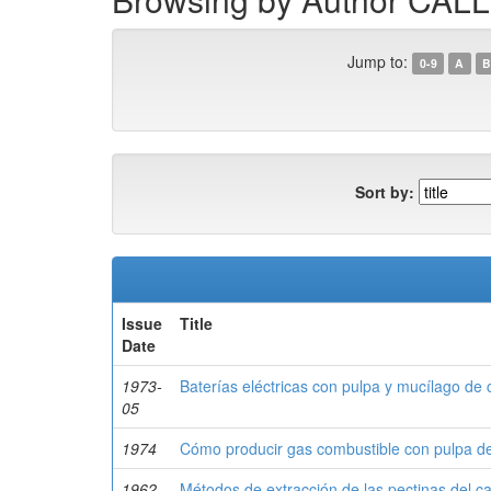
Jump to:
0-9
A
B
Sort by:
Issue
Title
Date
1973-
Baterías eléctricas con pulpa y mucílago de 
05
1974
Cómo producir gas combustible con pulpa d
1962
Métodos de extracción de las pectinas del c