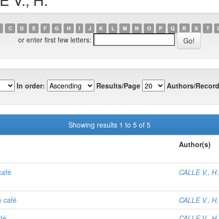
C
D
E
F
G
H
I
J
K
L
M
N
O
P
Q
R
S
T
or enter first few letters:
In order:
Results/Page
Authors/Record
Showing results 1 to 5 of 5
Author(s)
café
CALLE V., H.
e café
CALLE V., H.
afé
CALLE V., H.