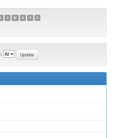
U
V
W
X
Y
Z
: