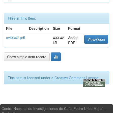
Files in This Item:
File
Description
Size
Format
avt0347.pdf
433.42
Adobe
View/Open
kB
PDF
Show simple item record
This item is licensed under a
Creative Commons License
Centro Nacional de Investigaciones de Café 'Pedro Uribe Mejía' -