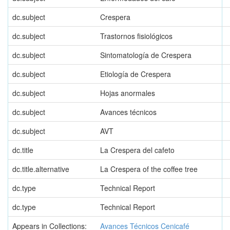
dc.subject
Crespera
dc.subject
Trastornos fisiológicos
dc.subject
Sintomatología de Crespera
dc.subject
Etiología de Crespera
dc.subject
Hojas anormales
dc.subject
Avances técnicos
dc.subject
AVT
dc.title
La Crespera del cafeto
dc.title.alternative
La Crespera of the coffee tree
dc.type
Technical Report
dc.type
Technical Report
Appears in Collections:
Avances Técnicos Cenicafé