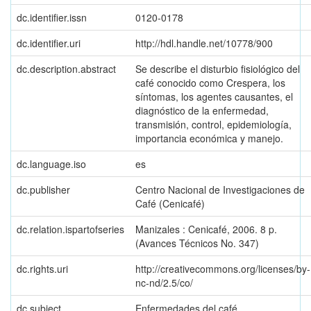
dc.identifier.issn
0120-0178
dc.identifier.uri
http://hdl.handle.net/10778/900
dc.description.abstract
Se describe el disturbio fisiológico del
café conocido como Crespera, los
síntomas, los agentes causantes, el
diagnóstico de la enfermedad,
transmisión, control, epidemiología,
importancia económica y manejo.
dc.language.iso
es
dc.publisher
Centro Nacional de Investigaciones de
Café (Cenicafé)
dc.relation.ispartofseries
Manizales : Cenicafé, 2006. 8 p.
(Avances Técnicos No. 347)
dc.rights.uri
http://creativecommons.org/licenses/by-
nc-nd/2.5/co/
dc.subject
Enfermedades del café