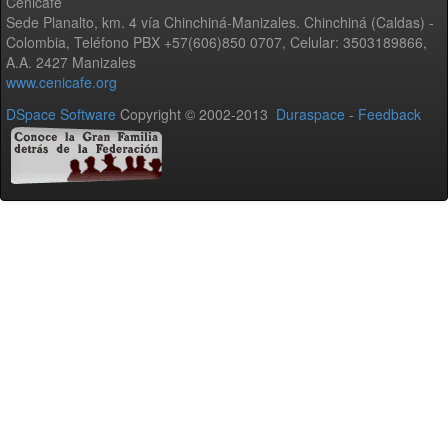
Cenicafé
Sede Planalto, km. 4 vía Chinchiná-Manizales. Chinchiná (Caldas) -
Colombia, Teléfono PBX +57(606)850 0707, Celular: 3503189866,
A.A. 2427 Manizales
www.cenicafe.org
DSpace Software
Copyright © 2002-2013
Duraspace
-
Feedback