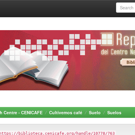
rch Centre - CENICAFE
Cultivemos café
Suelo
Suelos
https://biblioteca.cenicafe.org/handle/10778/763