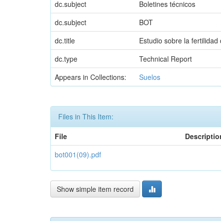
dc.subject
Boletines técnicos
dc.subject
BOT
dc.title
Estudio sobre la fertilida
dc.type
Technical Report
Appears in Collections:
Suelos
Files in This Item:
File
Descriptio
bot001(09).pdf
Show simple item record