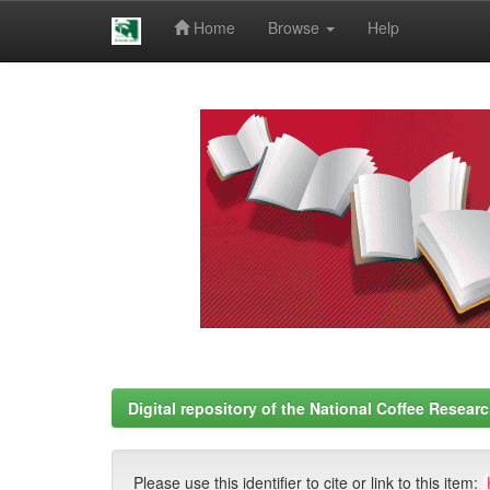
Home
Browse
Help
Skip
navigation
Digital repository of the National Coffee Resea
Please use this identifier to cite or link to this item: