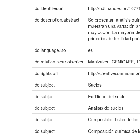
dc.identifier.uri
http://hdl.handle.net/107
dc.description.abstract
Se presentan análisis quím
muestran una variación amp
muy pobre. La mayoría de 
primarios de fertilidad pa
dc.language.iso
es
dc.relation.ispartofseries
Manizales : CENICAFE, 195
dc.rights.uri
http://creativecommons.or
dc.subject
Suelos
dc.subject
Fertilidad del suelo
dc.subject
Análisis de suelos
dc.subject
Composición física de los
dc.subject
Composición química de l