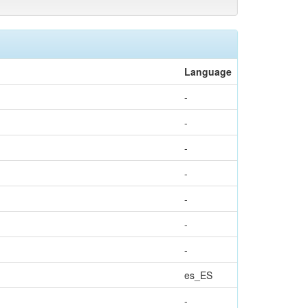
Language
-
-
-
-
-
-
-
es_ES
-