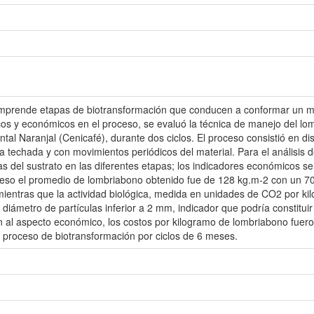
comprende etapas de biotransformación que conducen a conformar un ma
cos y económicos en el proceso, se evaluó la técnica de manejo del lomb
al Naranjal (Cenicafé), durante dos ciclos. El proceso consistió en dis
ra techada y con movimientos periódicos del material. Para el análisis 
s del sustrato en las diferentes etapas; los indicadores económicos se o
proceso el promedio de lombriabono obtenido fue de 128 kg.m-2 con un 
ientras que la actividad biológica, medida en unidades de CO2 por kil
un diámetro de partículas inferior a 2 mm, indicador que podría constit
n al aspecto económico, los costos por kilogramo de lombriabono fuero
un proceso de biotransformación por ciclos de 6 meses.