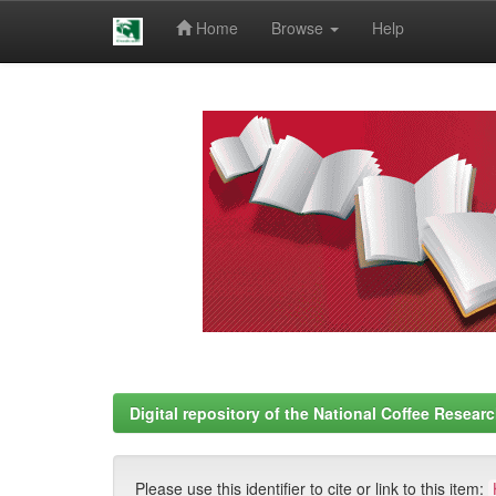
Home
Browse
Help
Skip
navigation
Digital repository of the National Coffee Resea
Please use this identifier to cite or link to this item: