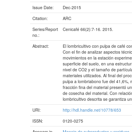
Issue Date:
Dec-2015
Citation:
ARC
Series/Report
Cenicafé 66(2):7-16. 2015.
no.:
Abstract:
El lombricultivo con pulpa de café 
Con el fin de analizar aspectos técni
movimientos en la estación experiment
superficie del suelo, en una estructu
nivel de CO2 y el tamaño de partícula
materiales utilizados. Al final del 
pulpa a lombriabono fue del 41,6%, m
fracción fina del material presentó 
de cosecha del material. Con relació
lombricultivo descrita se garantiza 
URI:
http://hdl.handle.net/10778/653
ISSN:
0120-0275
Appears in
Manejo de subproductos y residuos