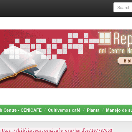
rch Centre - CENICAFE
Cultivemos café
Planta
Manejo de s
https://biblioteca.cenicafe.org/handle/10778/653