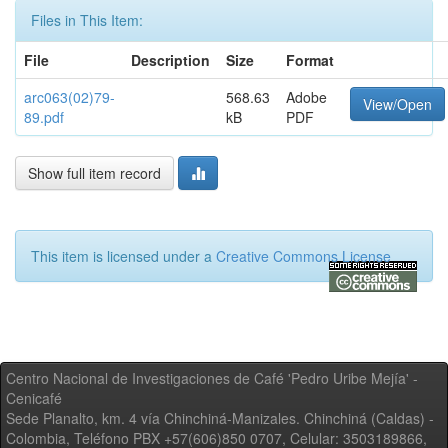
Files in This Item:
File
Description
Size
Format
arc063(02)79-
568.63
Adobe
View/Open
89.pdf
kB
PDF
Show full item record
This item is licensed under a
Creative Commons License
Centro Nacional de Investigaciones de Café 'Pedro Uribe Mejía' -
Cenicafé
Sede Planalto, km. 4 vía Chinchiná-Manizales. Chinchiná (Caldas) -
Colombia, Teléfono PBX +57(606)850 0707, Celular: 3503189866,