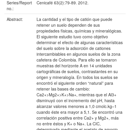
Series/Report
Cenicafé 63(2):79-89. 2012.
no.:
Abstract:
La cantidad y el tipo de catión que puede
retener un suelo dependen de sus
propiedades físicas, químicas y mineralógicas.
El siguiente estudio tuvo como objetivo
determinar el efecto de algunas características
del suelo sobre la adsorción de cationes
intercambiables en algunos suelos de la zona
cafetera de Colombia. Para ello se tomaron
muestras del horizonte A en 14 unidades
cartográficas de suelos, contrastantes en su
origen y mineralogía. En todos los suelos se
encontró el siguiente orden “natural” para
retener las bases de cambio:
Ca2+>Mg2+>K+>Na+, mientras que el Al3+
disminuyó con el incremento del pH, hasta
alcanzar valores menores a 1,0 cmolc.kg–1
cuando éste era mayor a 5,1. Se encontró una
correlación positiva entre Ca2+ y Mg2+, más
no entre éstos y K+ o Na+. La CIC,
determinada mediante el acetato de amonio