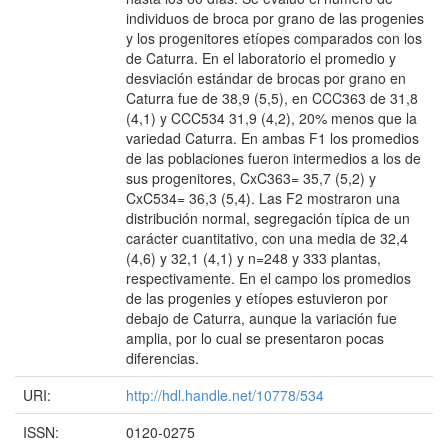
individuos de broca por grano de las progenies
y los progenitores etíopes comparados con los
de Caturra. En el laboratorio el promedio y
desviación estándar de brocas por grano en
Caturra fue de 38,9 (5,5), en CCC363 de 31,8
(4,1) y CCC534 31,9 (4,2), 20% menos que la
variedad Caturra. En ambas F1 los promedios
de las poblaciones fueron intermedios a los de
sus progenitores, CxC363= 35,7 (5,2) y
CxC534= 36,3 (5,4). Las F2 mostraron una
distribución normal, segregación típica de un
carácter cuantitativo, con una media de 32,4
(4,6) y 32,1 (4,1) y n=248 y 333 plantas,
respectivamente. En el campo los promedios
de las progenies y etíopes estuvieron por
debajo de Caturra, aunque la variación fue
amplia, por lo cual se presentaron pocas
diferencias.
URI:
http://hdl.handle.net/10778/534
ISSN:
0120-0275