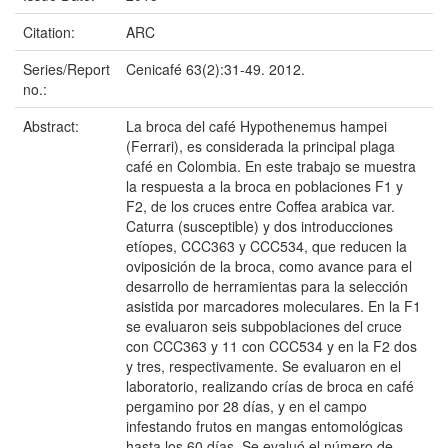
Citation:
ARC
Series/Report
Cenicafé 63(2):31-49. 2012.
no.:
Abstract:
La broca del café Hypothenemus hampei
(Ferrari), es considerada la principal plaga
café en Colombia. En este trabajo se muestra
la respuesta a la broca en poblaciones F1 y
F2, de los cruces entre Coffea arabica var.
Caturra (susceptible) y dos introducciones
etíopes, CCC363 y CCC534, que reducen la
oviposición de la broca, como avance para el
desarrollo de herramientas para la selección
asistida por marcadores moleculares. En la F1
se evaluaron seis subpoblaciones del cruce
con CCC363 y 11 con CCC534 y en la F2 dos
y tres, respectivamente. Se evaluaron en el
laboratorio, realizando crías de broca en café
pergamino por 28 días, y en el campo
infestando frutos en mangas entomológicas
hasta los 60 días. Se evaluó el número de