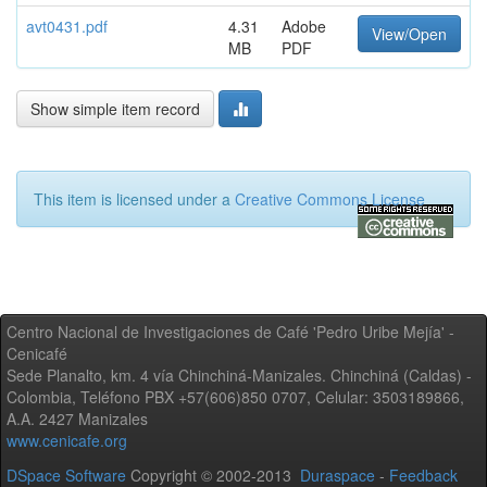
avt0431.pdf
4.31
Adobe
View/Open
MB
PDF
Show simple item record
This item is licensed under a
Creative Commons License
Centro Nacional de Investigaciones de Café 'Pedro Uribe Mejía' -
Cenicafé
Sede Planalto, km. 4 vía Chinchiná-Manizales. Chinchiná (Caldas) -
Colombia, Teléfono PBX +57(606)850 0707, Celular: 3503189866,
A.A. 2427 Manizales
www.cenicafe.org
DSpace Software
Copyright © 2002-2013
Duraspace
-
Feedback