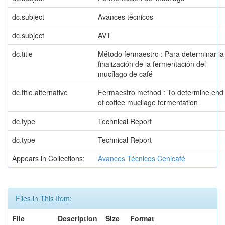
dc.subject
Avances técnicos
dc.subject
AVT
dc.title
Método fermaestro : Para determinar la
finalización de la fermentación del
mucílago de café
dc.title.alternative
Fermaestro method : To determine end
of coffee mucilage fermentation
dc.type
Technical Report
dc.type
Technical Report
Appears in Collections:
Avances Técnicos Cenicafé
Files in This Item:
File
Description
Size
Format