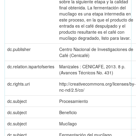
sobre la siguiente etapa y la calidad
final obtenida. La fermentación del
mucílago es una etapa intermedia en
este proceso, en la que el producto de
entrada es el café despulpado y el
producto resultante es el café con
mucílago degradado, listo para lavar.
dc.publisher
Centro Nacional de Investigaciones de
Café (Cenicafé)
dc.relation.ispartofseries
Manizales : CENICAFE, 2013. 8 p.
(Avances Técnicos No. 431)
dc.rights.uri
http://creativecommons.org/licenses/by-
nc-nd/2.5/co/
dc.subject
Procesamiento
dc.subject
Beneficio
dc.subject
Mucílago
dc.subject
Fermentación del mucílago