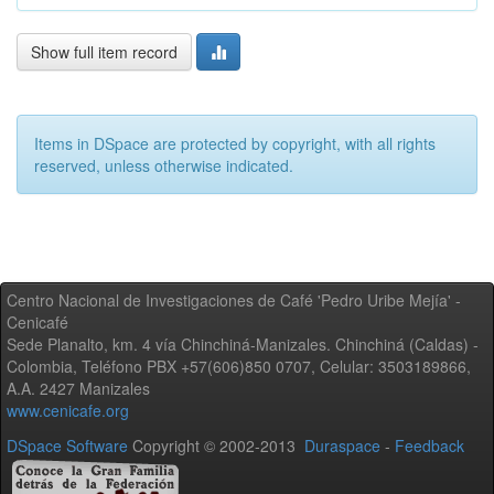
Show full item record
Items in DSpace are protected by copyright, with all rights
reserved, unless otherwise indicated.
Centro Nacional de Investigaciones de Café 'Pedro Uribe Mejía' -
Cenicafé
Sede Planalto, km. 4 vía Chinchiná-Manizales. Chinchiná (Caldas) -
Colombia, Teléfono PBX +57(606)850 0707, Celular: 3503189866,
A.A. 2427 Manizales
www.cenicafe.org
DSpace Software
Copyright © 2002-2013
Duraspace
-
Feedback