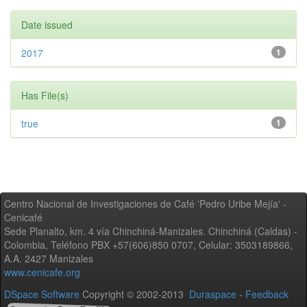
Date issued
2017
1
Has File(s)
true
1
Centro Nacional de Investigaciones de Café 'Pedro Uribe Mejía' -
Cenicafé
Sede Planalto, km. 4 vía Chinchiná-Manizales. Chinchiná (Caldas) -
Colombia, Teléfono PBX +57(606)850 0707, Celular: 3503189866,
A.A. 2427 Manizales
www.cenicafe.org
DSpace Software
Copyright © 2002-2013
Duraspace
-
Feedback