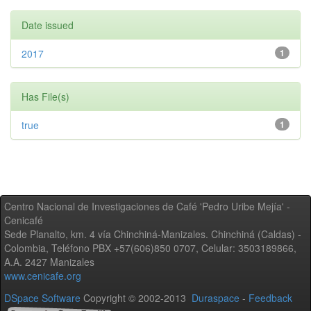
Date issued
2017
1
Has File(s)
true
1
Centro Nacional de Investigaciones de Café 'Pedro Uribe Mejía' -
Cenicafé
Sede Planalto, km. 4 vía Chinchiná-Manizales. Chinchiná (Caldas) -
Colombia, Teléfono PBX +57(606)850 0707, Celular: 3503189866,
A.A. 2427 Manizales
www.cenicafe.org
DSpace Software
Copyright © 2002-2013
Duraspace
-
Feedback