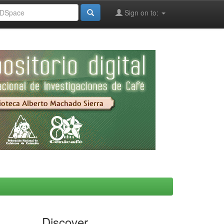
Sign on to:
Discover