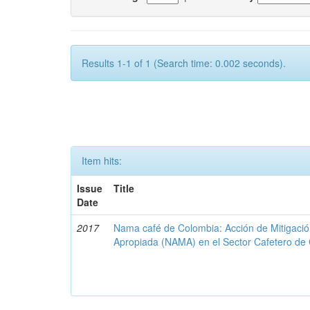
Results 1-1 of 1 (Search time: 0.002 seconds).
Item hits:
Issue
Title
Date
2017
Nama café de Colombia: Acción de Mitigaci
Apropiada (NAMA) en el Sector Cafetero de