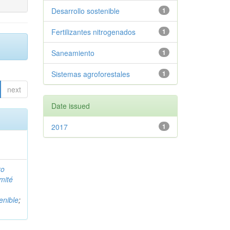
Desarrollo sostenible
1
Fertilizantes nitrogenados
1
Saneamiento
1
Sistemas agroforestales
1
next
Date issued
2017
1
ro
mité
enible
;