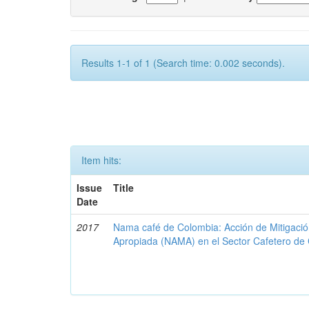
Results 1-1 of 1 (Search time: 0.002 seconds).
Item hits:
Issue
Title
Date
2017
Nama café de Colombia: Acción de Mitigaci
Apropiada (NAMA) en el Sector Cafetero de