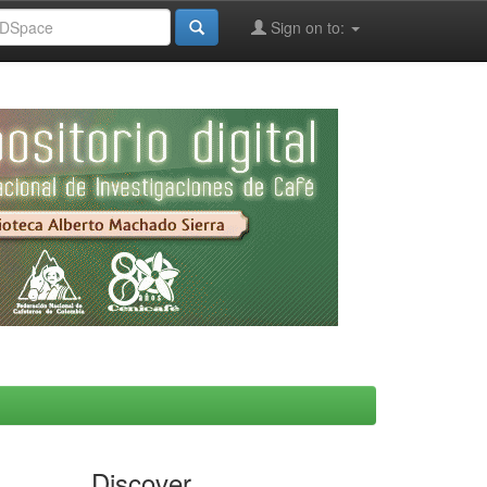
Sign on to:
Discover