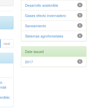
Desarrollo sostenible
1
Gases efecto invernadero
1
Saneamiento
1
Sistemas agroforestales
1
next
Date issued
2017
1
ro
mité
enible
;