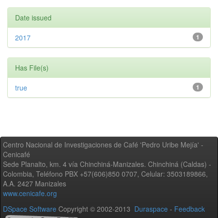
Date issued
2017
1
Has File(s)
true
1
Centro Nacional de Investigaciones de Café 'Pedro Uribe Mejía' -
Cenicafé
Sede Planalto, km. 4 vía Chinchiná-Manizales. Chinchiná (Caldas) -
Colombia, Teléfono PBX +57(606)850 0707, Celular: 3503189866,
A.A. 2427 Manizales
www.cenicafe.org
DSpace Software
Copyright © 2002-2013
Duraspace
-
Feedback