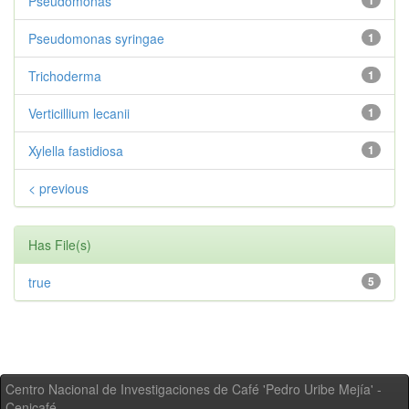
Pseudomonas
1
Pseudomonas syringae
1
Trichoderma
1
Verticillium lecanii
1
Xylella fastidiosa
1
< previous
Has File(s)
true
5
Centro Nacional de Investigaciones de Café 'Pedro Uribe Mejía' -
Cenicafé