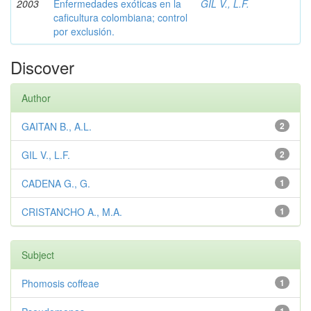
2003
Enfermedades exóticas en la
GIL V., L.F.
caficultura colombiana; control
por exclusión.
Discover
Author
GAITAN B., A.L.
2
GIL V., L.F.
2
CADENA G., G.
1
CRISTANCHO A., M.A.
1
Subject
Phomosis coffeae
1