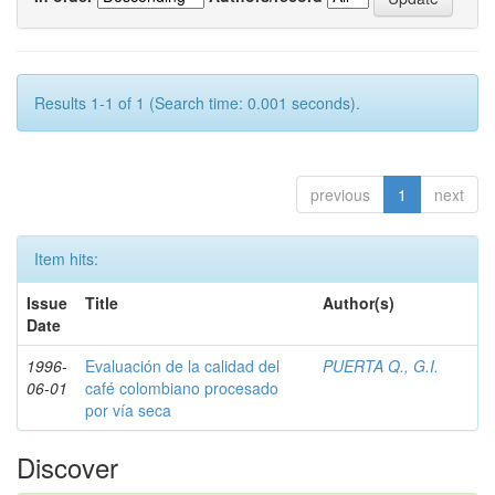
Results 1-1 of 1 (Search time: 0.001 seconds).
previous
1
next
Item hits:
Issue
Title
Author(s)
Date
1996-
Evaluación de la calidad del
PUERTA Q., G.I.
06-01
café colombiano procesado
por vía seca
Discover