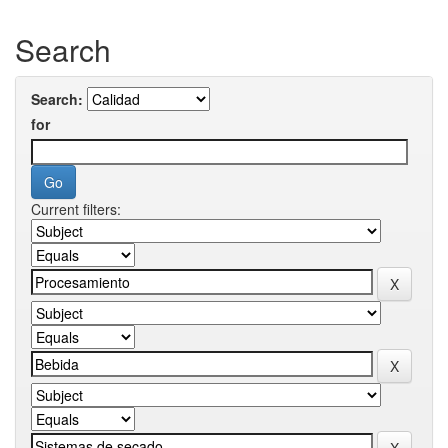
Search
Search:
for
Current filters: