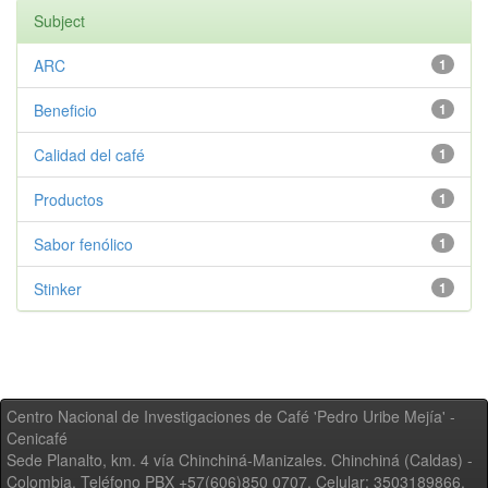
Subject
ARC
1
Beneficio
1
Calidad del café
1
Productos
1
Sabor fenólico
1
Stinker
1
Centro Nacional de Investigaciones de Café 'Pedro Uribe Mejía' -
Cenicafé
Sede Planalto, km. 4 vía Chinchiná-Manizales. Chinchiná (Caldas) -
Colombia, Teléfono PBX +57(606)850 0707, Celular: 3503189866,