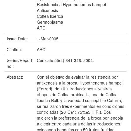
Resistencia a Hypothenemus hampei
Antixenosis
Coffea liberica
Germoplasma
ARC
Issue Date:
1-Mar-2005
Citation:
ARC
Series/Report
Cenicafé 55(4):341-346. 2004.
no.:
Abstract:
Con el objetivo de evaluar la resistencia por
antixenosis a la broca, Hypothenemus hampei
(Ferrari), de 10 introducciones silvestres
etíopes de Coffea arabica L., una de Coffea
liberica Bull. y la variedad susceptible Caturra,
se realizaron tres experimentos en condiciones
controladas (26°C±1; 75%±5 H.R.). Dos
midieron la preferencia de la broca poniéndola
a elegir entre cada una de las introducciones,
colocando bandejas con 50 frutos (unidad