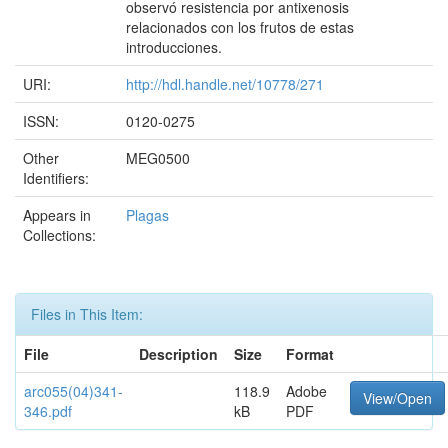
observó resistencia por antixenosis
relacionados con los frutos de estas
introducciones.
URI:
http://hdl.handle.net/10778/271
ISSN:
0120-0275
Other
MEG0500
Identifiers:
Appears in
Plagas
Collections:
Files in This Item:
File
Description
Size
Format
arc055(04)341-
118.9
Adobe
View/Open
346.pdf
kB
PDF