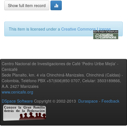
Show full item record
This item is licensed under a
Creative Commons License
Centro Nacional de Investigaciones de Café 'Pedro Uribe Mejía' -
Cenicafé
Sede Planalto, km. 4 vía Chinchiná-Manizales. Chinchiná (Caldas) -
Colombia, Teléfono PBX +57(606)850 0707, Celular: 3503189866,
A.A. 2427 Manizales
www.cenicafe.org
DSpace Software
Copyright © 2002-2013
Duraspace
-
Feedback