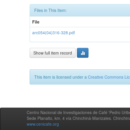
Files in This Item:
File
arc054(04)316-328.pdf
Show full item record
This item is licensed under a
Creative Commons Li
Centro Nacional de Investigaciones de Café 'Pedro Uribe
Sede Planalto, km. 4 vía Chinchiná-Manizales. Chinchi
www.cenicafe.org