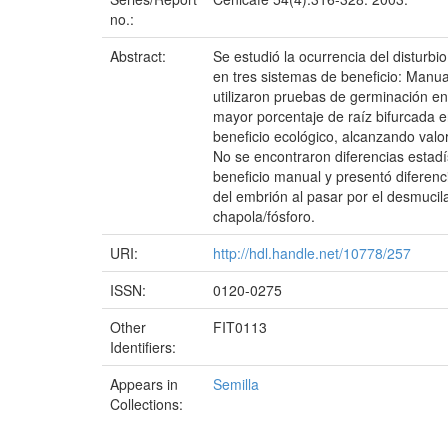
no.:
Abstract:
Se estudió la ocurrencia del disturb
en tres sistemas de beneficio: Manual
utilizaron pruebas de germinación en 
mayor porcentaje de raíz bifurcada e
beneficio ecológico, alcanzando valo
No se encontraron diferencias estadí
beneficio manual y presentó diferenci
del embrión al pasar por el desmucil
chapola/fósforo.
URI:
http://hdl.handle.net/10778/257
ISSN:
0120-0275
Other
FIT0113
Identifiers:
Appears in
Semilla
Collections: