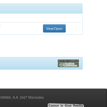
F
View/Open
3189866, A.A. 2427 Manizales