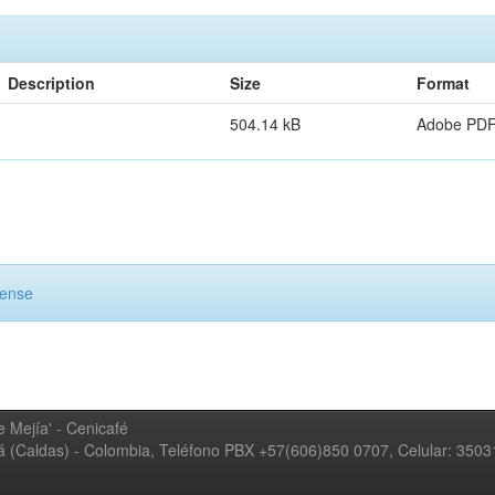
Description
Size
Format
504.14 kB
Adobe PD
cense
 Mejía' - Cenicafé
ná (Caldas) - Colombia, Teléfono PBX +57(606)850 0707, Celular: 350