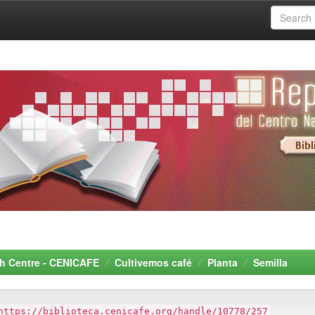
rch Centre - CENICAFE
Cultivemos café
Planta
Semilla
https://biblioteca.cenicafe.org/handle/10778/257