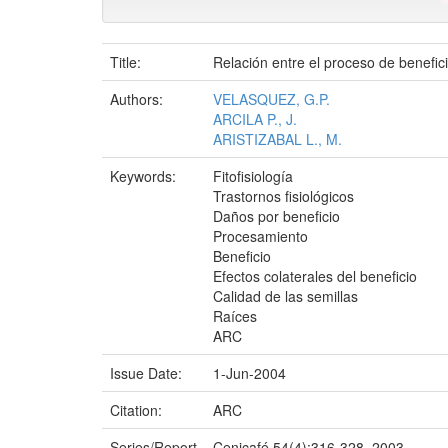
Title:
Relación entre el proceso de benefici
Authors:
VELASQUEZ, G.P.
ARCILA P., J.
ARISTIZABAL L., M.
Keywords:
Fitofisiología
Trastornos fisiológicos
Daños por beneficio
Procesamiento
Beneficio
Efectos colaterales del beneficio
Calidad de las semillas
Raíces
ARC
Issue Date:
1-Jun-2004
Citation:
ARC
Series/Report
Cenicafé 54(4):316-328. 2003.