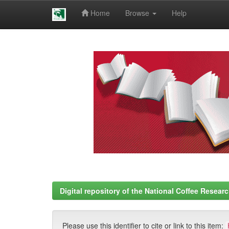
Home
Browse
Help
Skip
navigation
Digital repository of the National Coffee Resea
Please use this identifier to cite or link to this item: