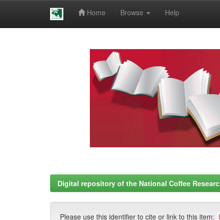
Home
Browse
Help
Skip
navigation
Digital repository of the National Coffee Resea
Please use this identifier to cite or link to this item: