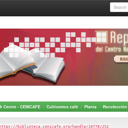
rch Centre - CENICAFE
Cultivemos café
Planta
Recolección
https://biblioteca.cenicafe.org/handle/10778/252