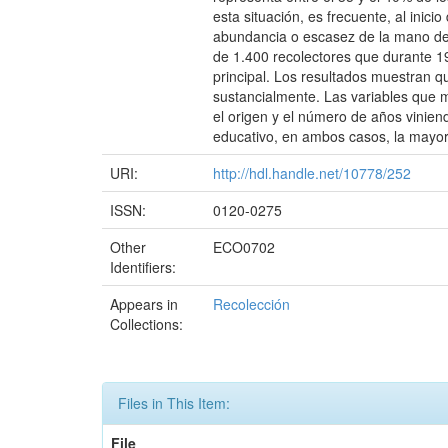
esta situación, es frecuente, al inic
abundancia o escasez de la mano de o
de 1.400 recolectores que durante 19
principal. Los resultados muestran q
sustancialmente. Las variables que m
el origen y el número de años viniend
educativo, en ambos casos, la mayor 
URI:
http://hdl.handle.net/10778/252
ISSN:
0120-0275
Other
ECO0702
Identifiers:
Appears in
Recolección
Collections:
Files in This Item:
File