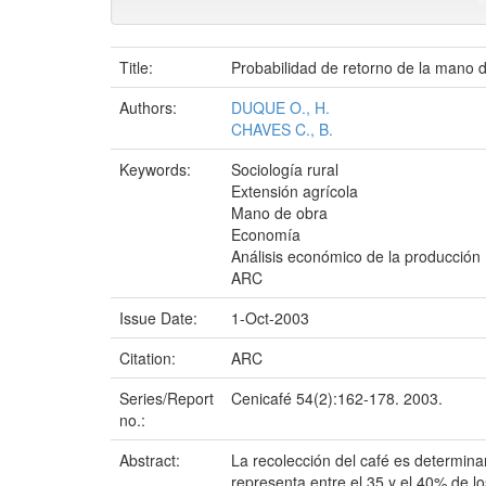
Title:
Probabilidad de retorno de la mano d
Authors:
DUQUE O., H.
CHAVES C., B.
Keywords:
Sociología rural
Extensión agrícola
Mano de obra
Economía
Análisis económico de la producción
ARC
Issue Date:
1-Oct-2003
Citation:
ARC
Series/Report
Cenicafé 54(2):162-178. 2003.
no.:
Abstract:
La recolección del café es determina
representa entre el 35 y el 40% de l