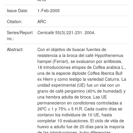
Issue Date:
1-Feb-2005
Citation:
ARC
Series/Report
Cenicafé 55(3):221-231. 2004.
no.:
Abstract:
Con el objetivo de buscar fuentes de
resistencia a la broca del café Hypothenemus
hampei (Ferrari), se evaluaron por antibiosis,
18 introducciones etíopes de Coffea arabica L.,
una de la especie diploide Coffea liberica Bull
ex Hiern y como testigo la variedad Caturra. La
unidad experimental (UE) fue un vial con un
grano de café pergamino (40% de humedad) y
una hembra adulta de broca. Las UE
permanecieron en condiciones controladas a
26ºC ± 1 y 75% ± 5 H.R. Cada cuatro días se
contaron los individuos de 10 UE, hasta
completar 10 evaluaciones. El ciclo de vida de
huevo a adulto fue de 20 días para la mayoría
de las introducciones, hubo diferencias