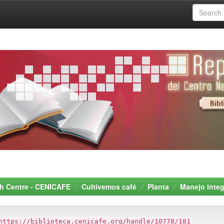
rch Centre - CENICAFE
Cultivemos café
Planta
Manejo integ
https://biblioteca.cenicafe.org/handle/10778/181