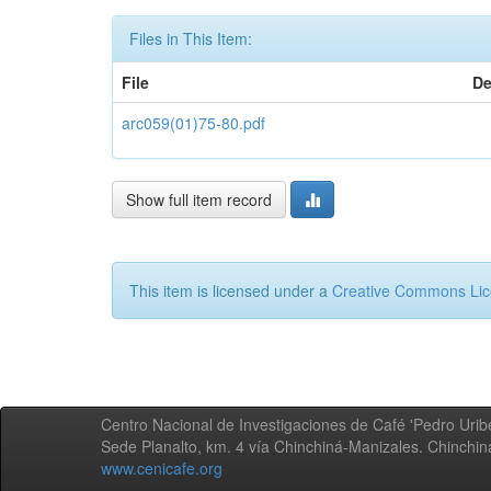
Files in This Item:
File
De
arc059(01)75-80.pdf
Show full item record
This item is licensed under a
Creative Commons Li
Centro Nacional de Investigaciones de Café 'Pedro Uribe
Sede Planalto, km. 4 vía Chinchiná-Manizales. Chinchi
www.cenicafe.org