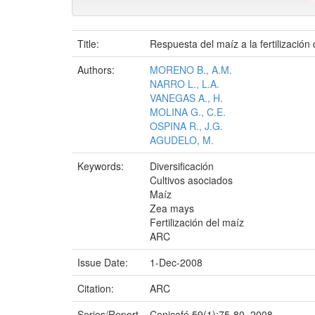
Title:
Respuesta del maíz a la fertilización
Authors:
MORENO B., A.M.
NARRO L., L.A.
VANEGAS A., H.
MOLINA G., C.E.
OSPINA R., J.G.
AGUDELO, M.
Keywords:
Diversificación
Cultivos asociados
Maíz
Zea mays
Fertilización del maíz
ARC
Issue Date:
1-Dec-2008
Citation:
ARC
Series/Report
Cenicafé 59(1):75-80. 2008.