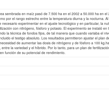
área sembrada en maíz pasó de 7.500 ha en el 2002 a 50.000 ha en el
 como por el rango estrecho entre la temperatura diurna y la nocturna. Al
 necesario experimentar en el ajuste tecnológico y en particular, la nutr
tilización con nitrógeno, fósforo y potasio. El experimento se instaló e
ando la técnica de fondos fijos, de tal manera que cuando variaba el ni
cluido el testigo absoluto. Los resultados permitieron ajustar el plan d
necesidad de aumentar las dosis de nitrógeno y de fósforo a 100 kg.ha
, entre la variedad y el híbrido. Por lo tanto, para un plan de fertiliza
 en función de su potencial de rendimiento.