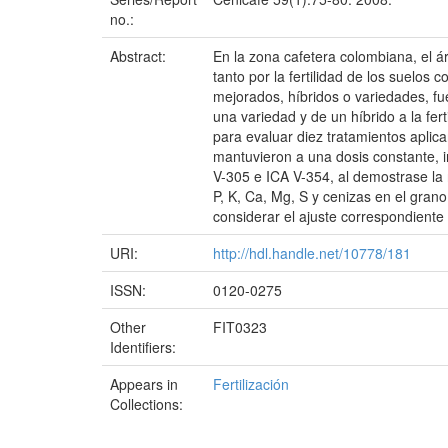
no.:
Abstract:
En la zona cafetera colombiana, el 
tanto por la fertilidad de los suelos
mejorados, híbridos o variedades, fue
una variedad y de un híbrido a la fer
para evaluar diez tratamientos aplic
mantuvieron a una dosis constante, in
V-305 e ICA V-354, al demostrase la 
P, K, Ca, Mg, S y cenizas en el grano
considerar el ajuste correspondiente
URI:
http://hdl.handle.net/10778/181
ISSN:
0120-0275
Other
FIT0323
Identifiers:
Appears in
Fertilización
Collections: