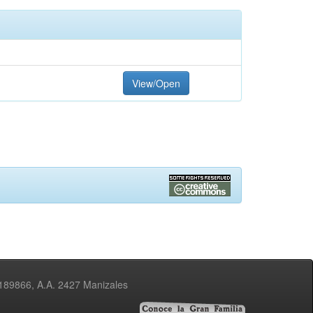
View/Open
3189866, A.A. 2427 Manizales