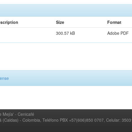
scription
Size
Format
300.57 kB
Adobe PDF
cense
 Mejía' - Cenicafé
ná (Caldas) - Colombia, Teléfono PBX +57(606)850 0707, Celular: 350