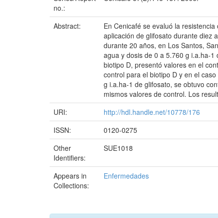
no.:
Abstract:
En Cenicafé se evaluó la resistencia d
aplicación de glifosato durante diez 
durante 20 años, en Los Santos, Sant
agua y dosis de 0 a 5.760 g i.a.ha-1 
biotipo D, presentó valores en el con
control para el biotipo D y en el cas
g i.a.ha-1 de glifosato, se obtuvo con
mismos valores de control. Los resulta
URI:
http://hdl.handle.net/10778/176
ISSN:
0120-0275
Other
SUE1018
Identifiers:
Appears in
Enfermedades
Collections: