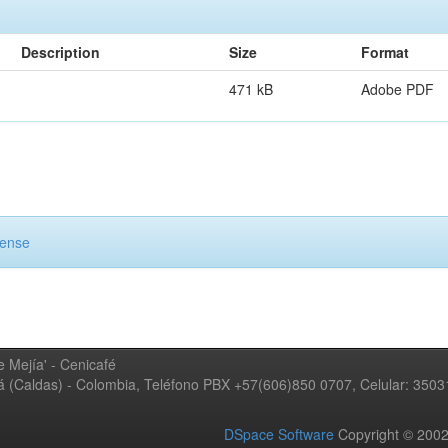
Description
Size
Format
471 kB
Adobe PDF
cense
 Mejía' - Cenicafé
ná (Caldas) - Colombia, Teléfono PBX +57(606)850 0707, Celular: 350
DSpace Software
Copyright © 20