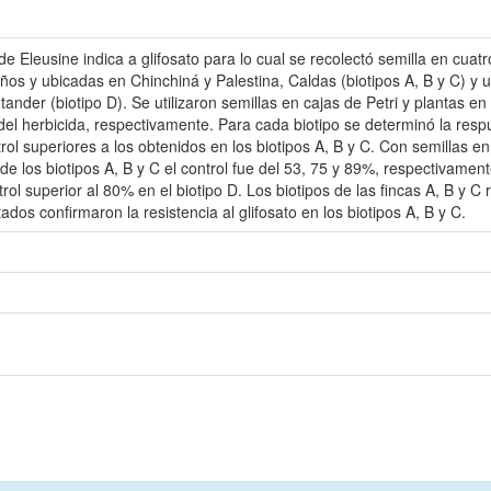
e Eleusine indica a glifosato para lo cual se recolectó semilla en cuatro
años y ubicadas en Chinchiná y Palestina, Caldas (biotipos A, B y C) y
ander (biotipo D). Se utilizaron semillas en cajas de Petri y plantas 
del herbicida, respectivamente. Para cada biotipo se determinó la resp
trol superiores a los obtenidos en los biotipos A, B y C. Con semillas 
o de los biotipos A, B y C el control fue del 53, 75 y 89%, respectivame
trol superior al 80% en el biotipo D. Los biotipos de las fincas A, B y C
dos confirmaron la resistencia al glifosato en los biotipos A, B y C.