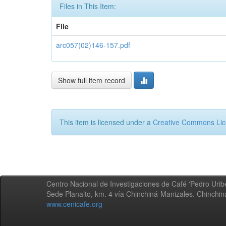
Files in This Item:
File
arc057(02)146-157.pdf
Show full item record
This item is licensed under a
Creative Commons Li
Centro Nacional de Investigaciones de Café 'Pedro Uribe
Sede Planalto, km. 4 vía Chinchiná-Manizales. Chinchi
www.cenicafe.org