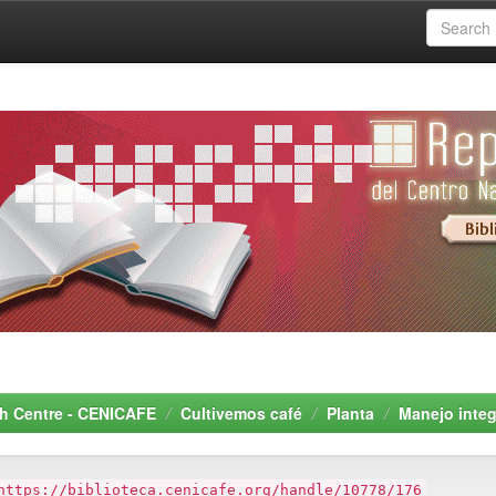
rch Centre - CENICAFE
Cultivemos café
Planta
Manejo integ
https://biblioteca.cenicafe.org/handle/10778/176