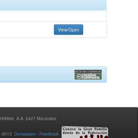
View/Open
3189866, A.A. 2427 Manizales
02-2013
Duraspace
-
Feedback