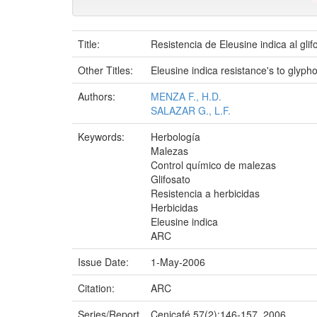
Title:
Resistencia de Eleusine indica al gli
Other Titles:
Eleusine indica resistance's to glyph
Authors:
MENZA F., H.D.
SALAZAR G., L.F.
Keywords:
Herbología
Malezas
Control químico de malezas
Glifosato
Resistencia a herbicidas
Herbicidas
Eleusine indica
ARC
Issue Date:
1-May-2006
Citation:
ARC
Series/Report
Cenicafé 57(2):146-157. 2006.