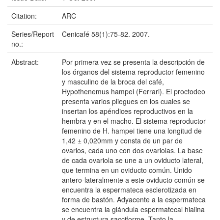
Citation:
ARC
Series/Report
Cenicafé 58(1):75-82. 2007.
no.:
Abstract:
Por primera vez se presenta la descripción de
los órganos del sistema reproductor femenino
y masculino de la broca del café,
Hypothenemus hampei (Ferrari). El proctodeo
presenta varios pliegues en los cuales se
insertan los apéndices reproductivos en la
hembra y en el macho. El sistema reproductor
femenino de H. hampei tiene una longitud de
1,42 ± 0,020mm y consta de un par de
ovarios, cada uno con dos ovariolas. La base
de cada ovariola se une a un oviducto lateral,
que termina en un oviducto común. Unido
antero-lateralmente a este oviducto común se
encuentra la espermateca esclerotizada en
forma de bastón. Adyacente a la espermateca
se encuentra la glándula espermatecal hialina
y de estructura sacciforme. Tanto la