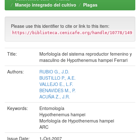
Manejo integrado del cultivo
Plagas
Please use this identifier to cite or link to this item:
https://biblioteca.cenicafe.org/handle/10778/149
Title:
Morfología del sistema reproductor femenino y
masculino de Hypothenemus hampei Ferrari
Authors:
RUBIO G., J.D.
BUSTILLO P., A.E.
VALLEJO E., L.F.
BENAVIDES M., P.
ACUÑA Z., J.R.
Keywords:
Entomología
Hypothenemus hampei
Morfología de Hypothenemus hampei
ARC
Issue Date:
1-Oct-2007