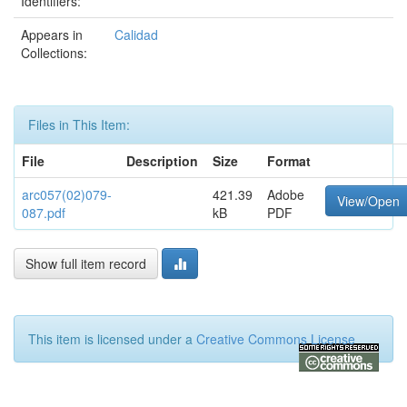
Identifiers:
Appears in
Calidad
Collections:
Files in This Item:
File
Description
Size
Format
arc057(02)079-
421.39
Adobe
View/Open
087.pdf
kB
PDF
Show full item record
This item is licensed under a
Creative Commons License