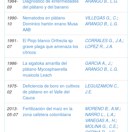
1984-
Diagnóstico de enfermedades
ARANGO B., L.G.
09
del plátano y del banano
1990-
Nematodos en plátano
VILLEGAS G., C.
;
10
Dominico hartón enano Musa
ARANGO B., L.G.
AAB
1991-
El Piojo blanco Orthezia sp
CORRALES G., J.A.
;
07
grave plaga que amenaza los
LOPEZ R., J.A.
cítricos
1986-
La sigatoka amarilla del
GARCIA A., J.
;
07
plátano Mycosphaerella
ARANGO B., L.G.
musicola Leach
1975-
Deficiencia de boro en cultivos
LEGUIZAMON C.,
02
de plátano en el Valle del
J.E.
Cauca
2013-
Fertilización del maíz en la
MORENO B., A.M.
;
05-07
zona cafetera colombiana
NARRO L., L.A.
;
VANEGAS A., H.
;
MOLINA G., C.E.
;