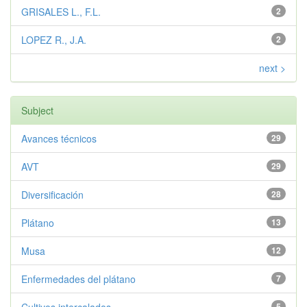
GRISALES L., F.L.
2
LOPEZ R., J.A.
2
next >
Subject
Avances técnicos
29
AVT
29
Diversificación
28
Plátano
13
Musa
12
Enfermedades del plátano
7
5