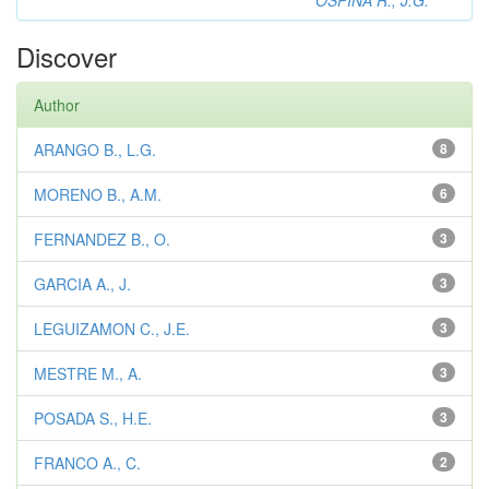
OSPINA R., J.G.
Discover
Author
ARANGO B., L.G.
8
MORENO B., A.M.
6
FERNANDEZ B., O.
3
GARCIA A., J.
3
LEGUIZAMON C., J.E.
3
MESTRE M., A.
3
POSADA S., H.E.
3
FRANCO A., C.
2