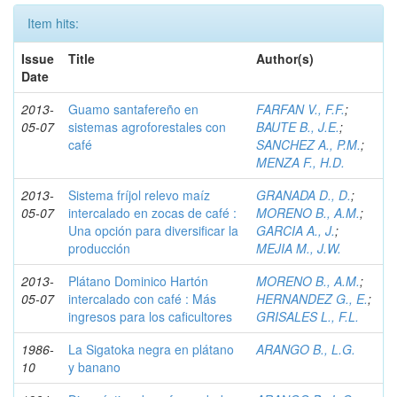
Item hits:
Issue
Title
Author(s)
Date
2013-
Guamo santafereño en
FARFAN V., F.F.
;
05-07
sistemas agroforestales con
BAUTE B., J.E.
;
café
SANCHEZ A., P.M.
;
MENZA F., H.D.
2013-
Sistema fríjol relevo maíz
GRANADA D., D.
;
05-07
intercalado en zocas de café :
MORENO B., A.M.
;
Una opción para diversificar la
GARCIA A., J.
;
producción
MEJIA M., J.W.
2013-
Plátano Dominico Hartón
MORENO B., A.M.
;
05-07
intercalado con café : Más
HERNANDEZ G., E.
;
ingresos para los caficultores
GRISALES L., F.L.
1986-
La Sigatoka negra en plátano
ARANGO B., L.G.
10
y banano