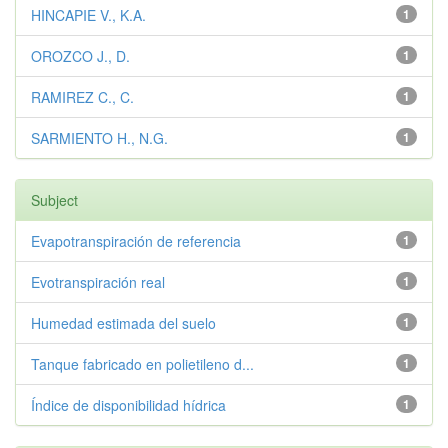
HINCAPIE V., K.A.
1
OROZCO J., D.
1
RAMIREZ C., C.
1
SARMIENTO H., N.G.
1
Subject
Evapotranspiración de referencia
1
Evotranspiración real
1
Humedad estimada del suelo
1
Tanque fabricado en polietileno d...
1
Índice de disponibilidad hídrica
1