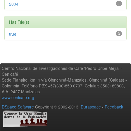
2004
1
Has File(s)
true
3
Centro Nacional de Investigaciones de Café 'Pedro Uribe Mejía' -
Cenicafé
Sede Planalto, km. 4 vía Chinchiná-Manizales. Chinchiná (Caldas) -
Colombia, Teléfono PBX +57(606)850 0707, Celular: 3503189866,
A.A. 2427 Manizales
www.cenicafe.org
DSpace Software
Copyright © 2002-2013
Duraspace
-
Feedback