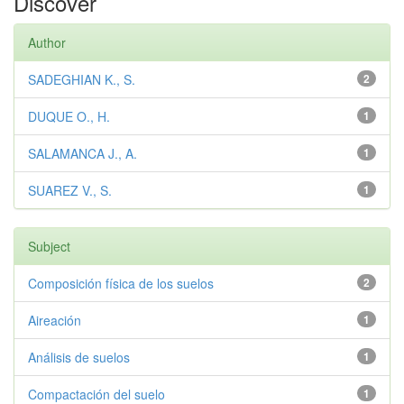
Discover
Author
SADEGHIAN K., S.
2
DUQUE O., H.
1
SALAMANCA J., A.
1
SUAREZ V., S.
1
Subject
Composición física de los suelos
2
Aireación
1
Análisis de suelos
1
Compactación del suelo
1