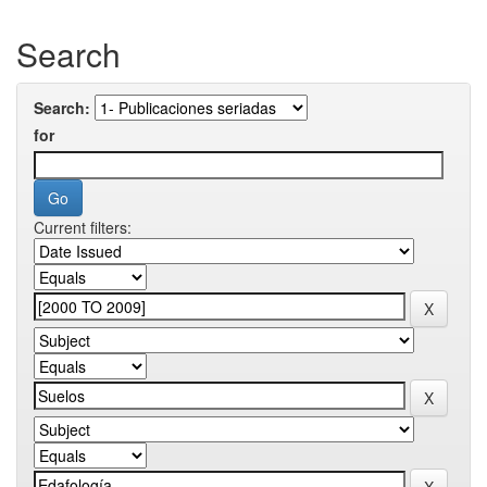
Search
Search:
for
Current filters: