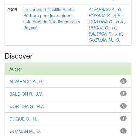
2005
La variedad Castillo Santa
ALVARADO A., G.
;
Bárbara para las regiones
POSADA S., H.E.
;
cafeteras de Cundinamarca y
CORTINA G., H.A.
;
Boyacá
DUQUE O., H.
;
BALDION R., J.V.
;
GUZMAN M., O.
Discover
Author
ALVARADO A., G.
3
BALDION R., J.V.
3
CORTINA G., H.A.
3
DUQUE O., H.
3
GUZMAN M., O.
3