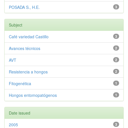
POSADA S., H.E.
3
Subject
Café variedad Castillo
3
Avances técnicos
2
AVT
2
Resistencia a hongos
2
Fitogenética
1
Hongos entomopatógenos
1
Date issued
2005
3