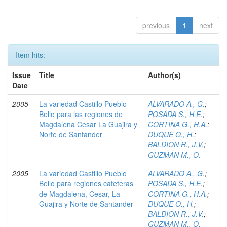
previous
1
next
Item hits:
Issue
Title
Author(s)
Date
2005
La variedad Castillo Pueblo
ALVARADO A., G.
;
Bello para las regiones de
POSADA S., H.E.
;
Magdalena Cesar La Guajira y
CORTINA G., H.A.
;
Norte de Santander
DUQUE O., H.
;
BALDION R., J.V.
;
GUZMAN M., O.
2005
La variedad Castillo Pueblo
ALVARADO A., G.
;
Bello para regiones cafeteras
POSADA S., H.E.
;
de Magdalena, Cesar, La
CORTINA G., H.A.
;
Guajira y Norte de Santander
DUQUE O., H.
;
BALDION R., J.V.
;
GUZMAN M., O.