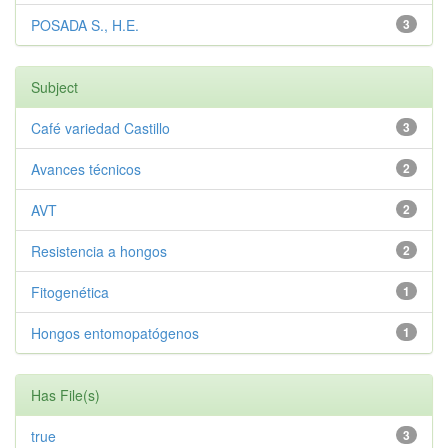
POSADA S., H.E.
3
Subject
Café variedad Castillo
3
Avances técnicos
2
AVT
2
Resistencia a hongos
2
Fitogenética
1
Hongos entomopatógenos
1
Has File(s)
true
3