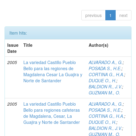
previous
1
next
Item hits:
Issue
Title
Author(s)
Date
2005
La variedad Castillo Pueblo
ALVARADO A., G.
;
Bello para las regiones de
POSADA S., H.E.
;
Magdalena Cesar La Guajira y
CORTINA G., H.A.
;
Norte de Santander
DUQUE O., H.
;
BALDION R., J.V.
;
GUZMAN M., O.
2005
La variedad Castillo Pueblo
ALVARADO A., G.
;
Bello para regiones cafeteras
POSADA S., H.E.
;
de Magdalena, Cesar, La
CORTINA G., H.A.
;
Guajira y Norte de Santander
DUQUE O., H.
;
BALDION R., J.V.
;
GUZMAN M., O.