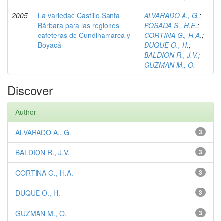
2005
La variedad Castillo Santa
ALVARADO A., G.
;
Bárbara para las regiones
POSADA S., H.E.
;
cafeteras de Cundinamarca y
CORTINA G., H.A.
;
Boyacá
DUQUE O., H.
;
BALDION R., J.V.
;
GUZMAN M., O.
Discover
Author
ALVARADO A., G.
3
BALDION R., J.V.
3
CORTINA G., H.A.
3
DUQUE O., H.
3
GUZMAN M., O.
3