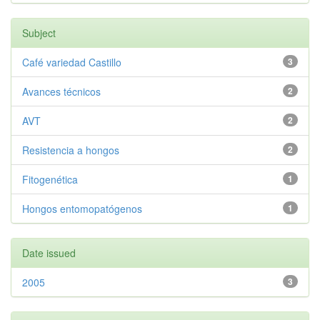
Subject
Café variedad Castillo
3
Avances técnicos
2
AVT
2
Resistencia a hongos
2
Fitogenética
1
Hongos entomopatógenos
1
Date issued
2005
3