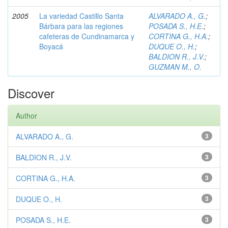
2005
La variedad Castillo Santa
ALVARADO A., G.
;
Bárbara para las regiones
POSADA S., H.E.
;
cafeteras de Cundinamarca y
CORTINA G., H.A.
;
Boyacá
DUQUE O., H.
;
BALDION R., J.V.
;
GUZMAN M., O.
Discover
Author
ALVARADO A., G.
3
BALDION R., J.V.
3
CORTINA G., H.A.
3
DUQUE O., H.
3
POSADA S., H.E.
3