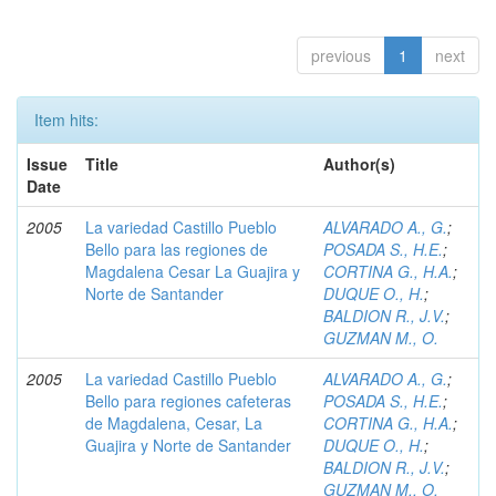
previous
1
next
Item hits:
Issue
Title
Author(s)
Date
2005
La variedad Castillo Pueblo
ALVARADO A., G.
;
Bello para las regiones de
POSADA S., H.E.
;
Magdalena Cesar La Guajira y
CORTINA G., H.A.
;
Norte de Santander
DUQUE O., H.
;
BALDION R., J.V.
;
GUZMAN M., O.
2005
La variedad Castillo Pueblo
ALVARADO A., G.
;
Bello para regiones cafeteras
POSADA S., H.E.
;
de Magdalena, Cesar, La
CORTINA G., H.A.
;
Guajira y Norte de Santander
DUQUE O., H.
;
BALDION R., J.V.
;
GUZMAN M., O.