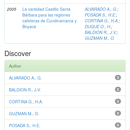
2005
La variedad Castillo Santa
ALVARADO A., G.
;
Bárbara para las regiones
POSADA S., H.E.
;
cafeteras de Cundinamarca y
CORTINA G., H.A.
;
Boyacá
DUQUE O., H.
;
BALDION R., J.V.
;
GUZMAN M., O.
Discover
Author
ALVARADO A., G.
3
BALDION R., J.V.
3
CORTINA G., H.A.
3
GUZMAN M., O.
3
POSADA S., H.E.
3