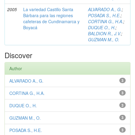
2005
La variedad Castillo Santa
ALVARADO A., G.
;
Bárbara para las regiones
POSADA S., H.E.
;
cafeteras de Cundinamarca y
CORTINA G., H.A.
;
Boyacá
DUQUE O., H.
;
BALDION R., J.V.
;
GUZMAN M., O.
Discover
Author
ALVARADO A., G.
3
CORTINA G., H.A.
3
DUQUE O., H.
3
GUZMAN M., O.
3
POSADA S., H.E.
3