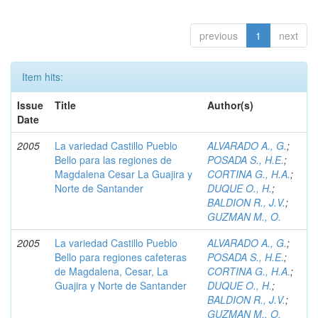
previous
1
next
Item hits:
Issue
Title
Author(s)
Date
2005
La variedad Castillo Pueblo
ALVARADO A., G.
;
Bello para las regiones de
POSADA S., H.E.
;
Magdalena Cesar La Guajira y
CORTINA G., H.A.
;
Norte de Santander
DUQUE O., H.
;
BALDION R., J.V.
;
GUZMAN M., O.
2005
La variedad Castillo Pueblo
ALVARADO A., G.
;
Bello para regiones cafeteras
POSADA S., H.E.
;
de Magdalena, Cesar, La
CORTINA G., H.A.
;
Guajira y Norte de Santander
DUQUE O., H.
;
BALDION R., J.V.
;
GUZMAN M., O.