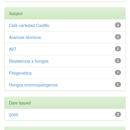
Subject
Café variedad Castillo
3
Avances técnicos
2
AVT
2
Resistencia a hongos
2
Fitogenética
1
Hongos entomopatógenos
1
Date issued
2005
3