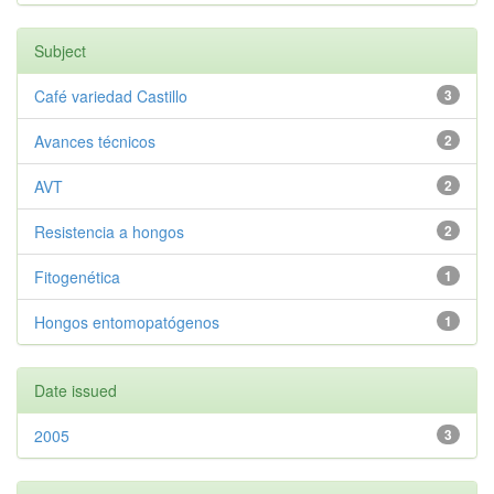
Subject
Café variedad Castillo
3
Avances técnicos
2
AVT
2
Resistencia a hongos
2
Fitogenética
1
Hongos entomopatógenos
1
Date issued
2005
3