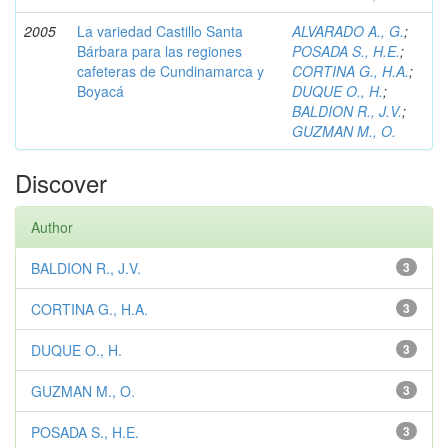
2005
La variedad Castillo Santa
ALVARADO A., G.
;
Bárbara para las regiones
POSADA S., H.E.
;
cafeteras de Cundinamarca y
CORTINA G., H.A.
;
Boyacá
DUQUE O., H.
;
BALDION R., J.V.
;
GUZMAN M., O.
Discover
Author
BALDION R., J.V.
3
CORTINA G., H.A.
3
DUQUE O., H.
3
GUZMAN M., O.
3
POSADA S., H.E.
3