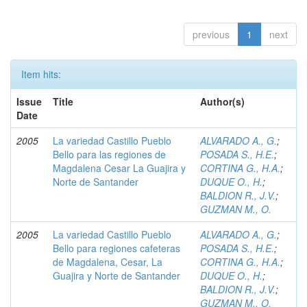
previous
1
next
Item hits:
Issue
Title
Author(s)
Date
2005
La variedad Castillo Pueblo
ALVARADO A., G.
;
Bello para las regiones de
POSADA S., H.E.
;
Magdalena Cesar La Guajira y
CORTINA G., H.A.
;
Norte de Santander
DUQUE O., H.
;
BALDION R., J.V.
;
GUZMAN M., O.
2005
La variedad Castillo Pueblo
ALVARADO A., G.
;
Bello para regiones cafeteras
POSADA S., H.E.
;
de Magdalena, Cesar, La
CORTINA G., H.A.
;
Guajira y Norte de Santander
DUQUE O., H.
;
BALDION R., J.V.
;
GUZMAN M., O.