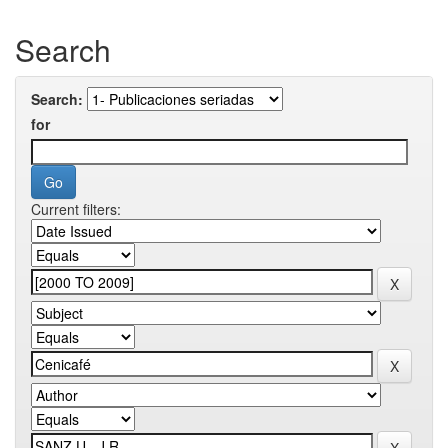
Search
Search:
for
Current filters: