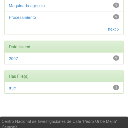
Maquinaria agrícola
1
Procesamiento
1
next >
Date issued
2007
1
Has File(s)
true
1
Centro Nacional de Investigaciones de Café 'Pedro Uribe Mejía' -
Cenicafé