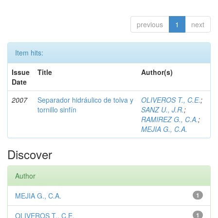
previous
1
next
Item hits:
Issue
Title
Author(s)
Date
2007
Separador hidráulico de tolva y
OLIVEROS T., C.E.
;
tornillo sinfín
SANZ U., J.R.
;
RAMIREZ G., C.A.
;
MEJIA G., C.A.
Discover
Author
MEJIA G., C.A.
1
OLIVEROS T., C.E.
1