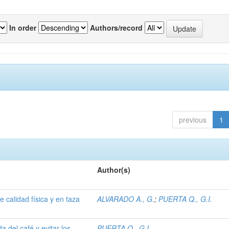
In order
Authors/record
previous
1
Author(s)
 calidad física y en taza
ALVARADO A., G.
;
PUERTA Q., G.I.
 del café y evitar los
PUERTA Q., G.I.