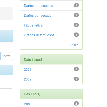
Daños por insectos
1
Daños por secado
1
Fitogenética
1
Granos defectuosos
1
next >
next
Date issued
2001
1
2002
1
Has File(s)
true
2