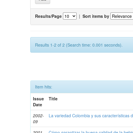
Results/Page
|
Sort items by
Results 1-2 of 2 (Search time: 0.001 seconds).
Item hits:
Issue
Title
Date
2002-
La variedad Colombia y sus características de
09
2001-
Cómo garantizar la buena calidad de la bebida