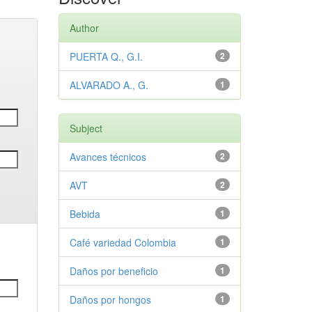
Author
PUERTA Q., G.I.
2
ALVARADO A., G.
1
Subject
Avances técnicos
2
AVT
2
Bebida
1
Café variedad Colombia
1
Daños por beneficio
1
Daños por hongos
1