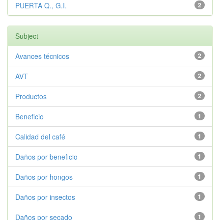
PUERTA Q., G.I.
2
Subject
Avances técnicos
2
AVT
2
Productos
2
Beneficio
1
Calidad del café
1
Daños por beneficio
1
Daños por hongos
1
Daños por insectos
1
Daños por secado
1