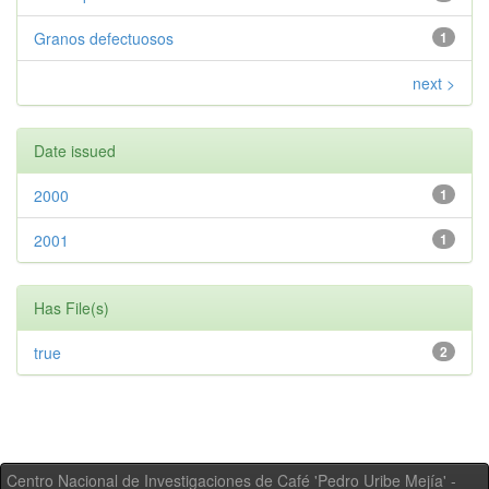
Granos defectuosos
1
next >
Date issued
2000
1
2001
1
Has File(s)
true
2
Centro Nacional de Investigaciones de Café 'Pedro Uribe Mejía' -