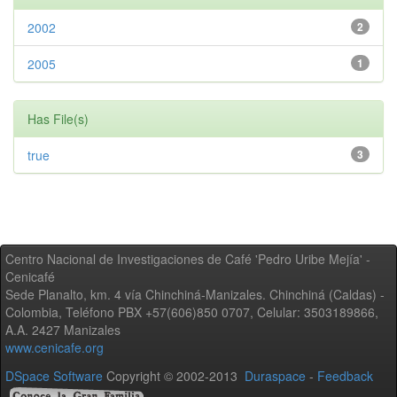
2002
2
2005
1
Has File(s)
true
3
Centro Nacional de Investigaciones de Café 'Pedro Uribe Mejía' -
Cenicafé
Sede Planalto, km. 4 vía Chinchiná-Manizales. Chinchiná (Caldas) -
Colombia, Teléfono PBX +57(606)850 0707, Celular: 3503189866,
A.A. 2427 Manizales
www.cenicafe.org
DSpace Software
Copyright © 2002-2013
Duraspace
-
Feedback