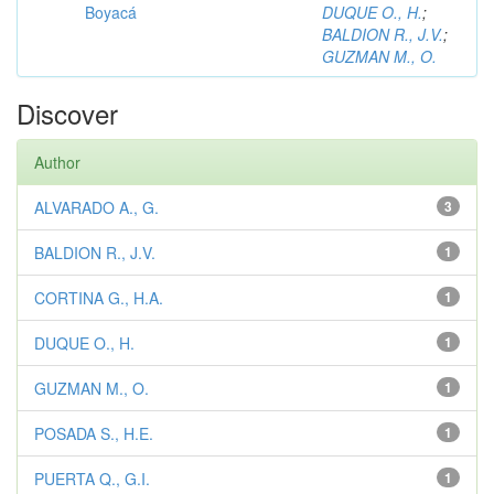
Boyacá
DUQUE O., H.
;
BALDION R., J.V.
;
GUZMAN M., O.
Discover
Author
ALVARADO A., G.
3
BALDION R., J.V.
1
CORTINA G., H.A.
1
DUQUE O., H.
1
GUZMAN M., O.
1
POSADA S., H.E.
1
PUERTA Q., G.I.
1