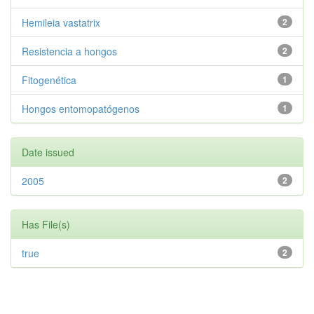
Hemileia vastatrix
2
Resistencia a hongos
2
Fitogenética
1
Hongos entomopatógenos
1
Date issued
2005
2
Has File(s)
true
2