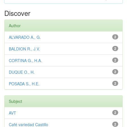
Discover
Author
ALVARADO A., G.
2
BALDION R., J.V.
2
CORTINA G., H.A.
2
DUQUE O., H.
2
POSADA S., H.E.
2
Subject
AVT
2
Café variedad Castillo
2