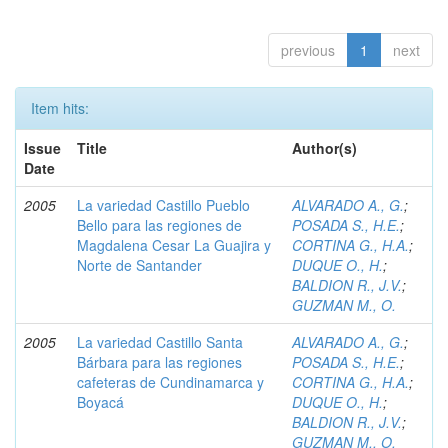
previous
1
next
Item hits:
Issue
Title
Author(s)
Date
2005
La variedad Castillo Pueblo
ALVARADO A., G.
;
Bello para las regiones de
POSADA S., H.E.
;
Magdalena Cesar La Guajira y
CORTINA G., H.A.
;
Norte de Santander
DUQUE O., H.
;
BALDION R., J.V.
;
GUZMAN M., O.
2005
La variedad Castillo Santa
ALVARADO A., G.
;
Bárbara para las regiones
POSADA S., H.E.
;
cafeteras de Cundinamarca y
CORTINA G., H.A.
;
Boyacá
DUQUE O., H.
;
BALDION R., J.V.
;
GUZMAN M., O.