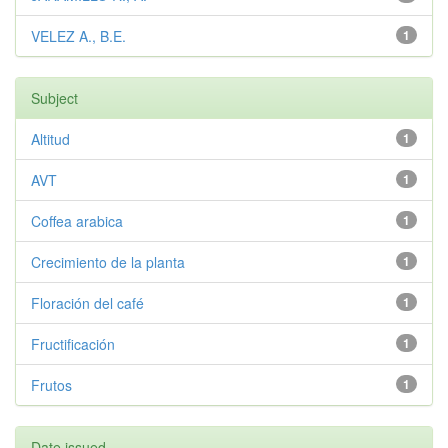
VELEZ A., B.E.
1
Subject
Altitud
1
AVT
1
Coffea arabica
1
Crecimiento de la planta
1
Floración del café
1
Fructificación
1
Frutos
1
Date issued