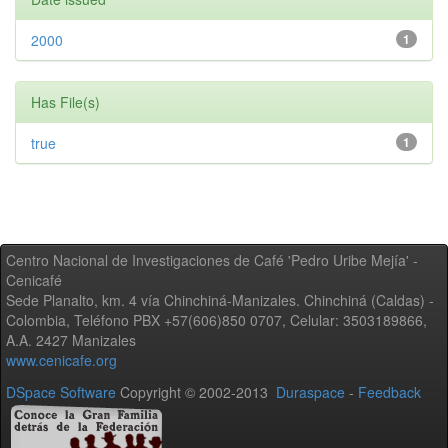
2000
1
Has File(s)
true
1
Centro Nacional de Investigaciones de Café 'Pedro Uribe Mejía' -
Cenicafé
Sede Planalto, km. 4 vía Chinchiná-Manizales. Chinchiná (Caldas) -
Colombia, Teléfono PBX +57(606)850 0707, Celular: 3503189866,
A.A. 2427 Manizales
www.cenicafe.org
DSpace Software
Copyright © 2002-2013
Duraspace
-
Feedback