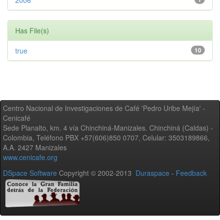
2006
Has File(s)
true
10
Centro Nacional de Investigaciones de Café 'Pedro Uribe Mejía' -
Cenicafé
Sede Planalto, km. 4 vía Chinchiná-Manizales. Chinchiná (Caldas) -
Colombia, Teléfono PBX +57(606)850 0707, Celular: 3503189866,
A.A. 2427 Manizales
www.cenicafe.org
DSpace Software
Copyright © 2002-2013
Duraspace
-
Feedback