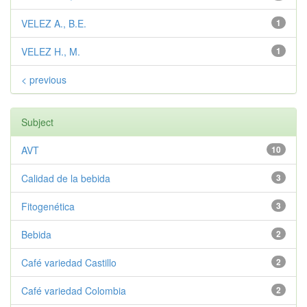
VELEZ A., B.E.
1
VELEZ H., M.
1
< previous
Subject
AVT
10
Calidad de la bebida
3
Fitogenética
3
Bebida
2
Café variedad Castillo
2
Café variedad Colombia
2