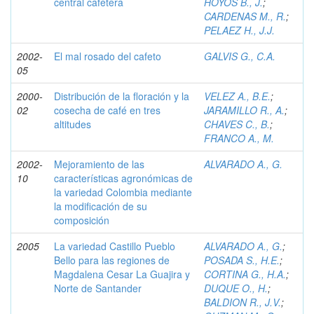
central cafetera
HOYOS B., J.
;
CARDENAS M., R.
;
PELAEZ H., J.J.
2002-
El mal rosado del cafeto
GALVIS G., C.A.
05
2000-
Distribución de la floración y la
VELEZ A., B.E.
;
02
cosecha de café en tres
JARAMILLO R., A.
;
altitudes
CHAVES C., B.
;
FRANCO A., M.
2002-
Mejoramiento de las
ALVARADO A., G.
10
características agronómicas de
la variedad Colombia mediante
la modificación de su
composición
2005
La variedad Castillo Pueblo
ALVARADO A., G.
;
Bello para las regiones de
POSADA S., H.E.
;
Magdalena Cesar La Guajira y
CORTINA G., H.A.
;
Norte de Santander
DUQUE O., H.
;
BALDION R., J.V.
;