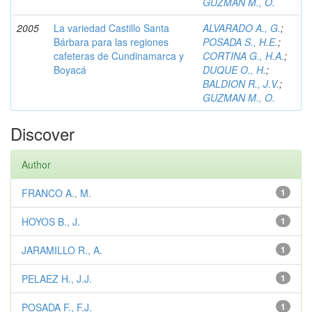
GUZMAN M., O.
2005
La variedad Castillo Santa
ALVARADO A., G.
;
Bárbara para las regiones
POSADA S., H.E.
;
cafeteras de Cundinamarca y
CORTINA G., H.A.
;
Boyacá
DUQUE O., H.
;
BALDION R., J.V.
;
GUZMAN M., O.
Discover
Author
FRANCO A., M.
1
HOYOS B., J.
1
JARAMILLO R., A.
1
PELAEZ H., J.J.
1
POSADA F., F.J.
1