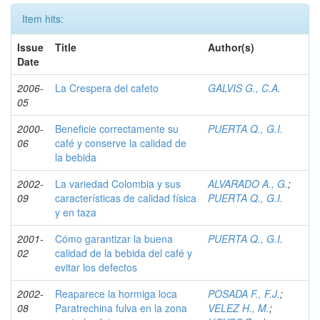
Item hits:
Issue
Title
Author(s)
Date
2006-
La Crespera del cafeto
GALVIS G., C.A.
05
2000-
Beneficie correctamente su
PUERTA Q., G.I.
06
café y conserve la calidad de
la bebida
2002-
La variedad Colombia y sus
ALVARADO A., G.
;
09
características de calidad física
PUERTA Q., G.I.
y en taza
2001-
Cómo garantizar la buena
PUERTA Q., G.I.
02
calidad de la bebida del café y
evitar los defectos
2002-
Reaparece la hormiga loca
POSADA F., F.J.
;
08
Paratrechina fulva en la zona
VELEZ H., M.
;