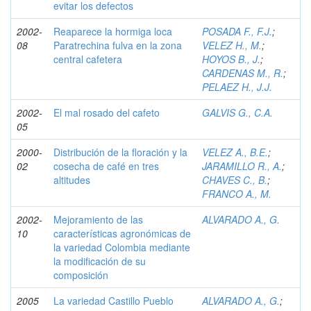
evitar los defectos
2002-
Reaparece la hormiga loca
POSADA F., F.J.
;
08
Paratrechina fulva en la zona
VELEZ H., M.
;
central cafetera
HOYOS B., J.
;
CARDENAS M., R.
;
PELAEZ H., J.J.
2002-
El mal rosado del cafeto
GALVIS G., C.A.
05
2000-
Distribución de la floración y la
VELEZ A., B.E.
;
02
cosecha de café en tres
JARAMILLO R., A.
;
altitudes
CHAVES C., B.
;
FRANCO A., M.
2002-
Mejoramiento de las
ALVARADO A., G.
10
características agronómicas de
la variedad Colombia mediante
la modificación de su
composición
2005
La variedad Castillo Pueblo
ALVARADO A., G.
;