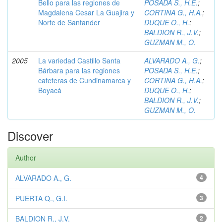
Bello para las regiones de
POSADA S., H.E.
;
Magdalena Cesar La Guajira y
CORTINA G., H.A.
;
Norte de Santander
DUQUE O., H.
;
BALDION R., J.V.
;
GUZMAN M., O.
2005
La variedad Castillo Santa
ALVARADO A., G.
;
Bárbara para las regiones
POSADA S., H.E.
;
cafeteras de Cundinamarca y
CORTINA G., H.A.
;
Boyacá
DUQUE O., H.
;
BALDION R., J.V.
;
GUZMAN M., O.
Discover
Author
ALVARADO A., G.
4
PUERTA Q., G.I.
3
BALDION R., J.V.
2