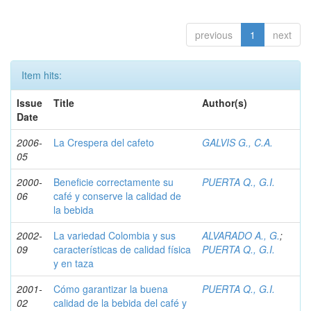
previous
1
next
Item hits:
Issue
Title
Author(s)
Date
2006-
La Crespera del cafeto
GALVIS G., C.A.
05
2000-
Beneficie correctamente su
PUERTA Q., G.I.
06
café y conserve la calidad de
la bebida
2002-
La variedad Colombia y sus
ALVARADO A., G.
;
09
características de calidad física
PUERTA Q., G.I.
y en taza
2001-
Cómo garantizar la buena
PUERTA Q., G.I.
02
calidad de la bebida del café y