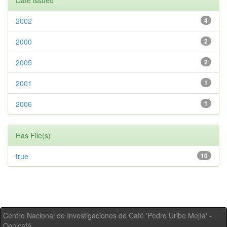
Date issued
2002
4
2000
2
2005
2
2001
1
2006
1
Has File(s)
true
10
Centro Nacional de Investigaciones de Café 'Pedro Uribe Mejía' -
Cenicafé