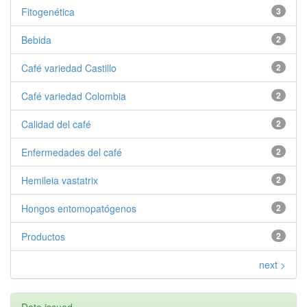
Fitogenética
3
Bebida
2
Café variedad Castillo
2
Café variedad Colombia
2
Calidad del café
2
Enfermedades del café
2
Hemileia vastatrix
2
Hongos entomopatógenos
2
Productos
2
next >