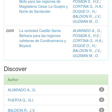
Bello para las regiones de
POSADA S., H.E.
;
Magdalena Cesar La Guajira y
CORTINA G., H.A.
;
Norte de Santander
DUQUE O., H.
;
BALDION R., J.V.
;
GUZMAN M., O.
2005
La variedad Castillo Santa
ALVARADO A., G.
;
Bárbara para las regiones
POSADA S., H.E.
;
cafeteras de Cundinamarca y
CORTINA G., H.A.
;
Boyacá
DUQUE O., H.
;
BALDION R., J.V.
;
GUZMAN M., O.
Discover
Author
ALVARADO A., G.
4
PUERTA Q., G.I.
3
BALDION R., J.V.
2