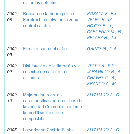
evitar los defectos
2002-
Reaparece la hormiga loca
POSADA F., F.J.
;
08
Paratrechina fulva en la zona
VELEZ H., M.
;
central cafetera
HOYOS B., J.
;
CARDENAS M., R.
;
PELAEZ H., J.J.
2002-
El mal rosado del cafeto
GALVIS G., C.A.
05
2000-
Distribución de la floración y la
VELEZ A., B.E.
;
02
cosecha de café en tres
JARAMILLO R., A.
;
altitudes
CHAVES C., B.
;
FRANCO A., M.
2002-
Mejoramiento de las
ALVARADO A., G.
10
características agronómicas de
la variedad Colombia mediante
la modificación de su
composición
2005
La variedad Castillo Pueblo
ALVARADO A., G.
;