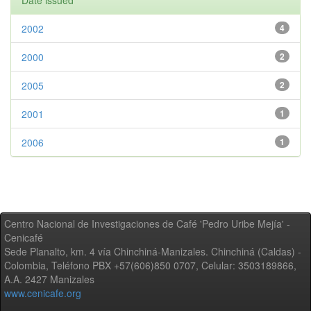
Date issued
2002
4
2000
2
2005
2
2001
1
2006
1
Centro Nacional de Investigaciones de Café 'Pedro Uribe Mejía' -
Cenicafé
Sede Planalto, km. 4 vía Chinchiná-Manizales. Chinchiná (Caldas) -
Colombia, Teléfono PBX +57(606)850 0707, Celular: 3503189866,
A.A. 2427 Manizales
www.cenicafe.org