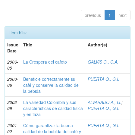
previous
1
next
Item hits:
Issue
Title
Author(s)
Date
2006-
La Crespera del cafeto
GALVIS G., C.A.
05
2000-
Beneficie correctamente su
PUERTA Q., G.I.
06
café y conserve la calidad de
la bebida
2002-
La variedad Colombia y sus
ALVARADO A., G.
;
09
características de calidad física
PUERTA Q., G.I.
y en taza
2001-
Cómo garantizar la buena
PUERTA Q., G.I.
02
calidad de la bebida del café y