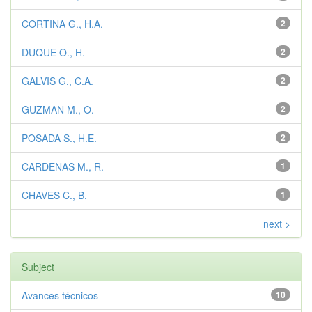
CORTINA G., H.A.
2
DUQUE O., H.
2
GALVIS G., C.A.
2
GUZMAN M., O.
2
POSADA S., H.E.
2
CARDENAS M., R.
1
CHAVES C., B.
1
next >
Subject
Avances técnicos
10