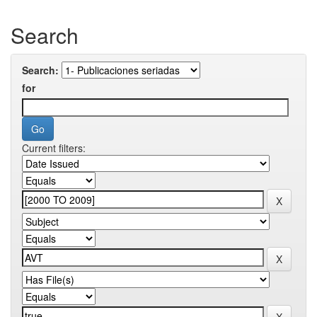
Search
Search:
for
Current filters: