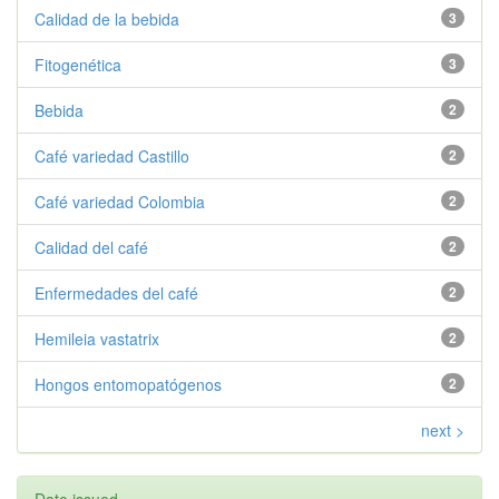
Calidad de la bebida
3
Fitogenética
3
Bebida
2
Café variedad Castillo
2
Café variedad Colombia
2
Calidad del café
2
Enfermedades del café
2
Hemileia vastatrix
2
Hongos entomopatógenos
2
next >