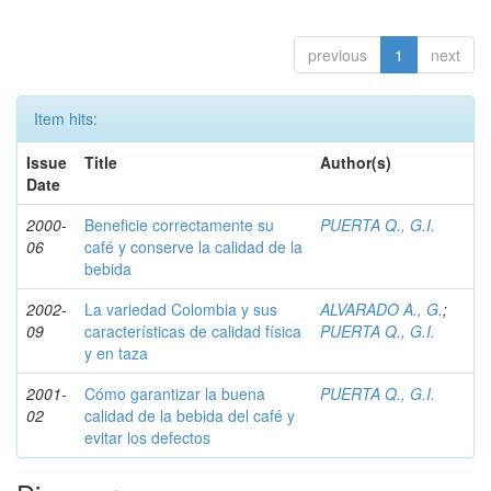
previous
1
next
Item hits:
Issue
Title
Author(s)
Date
2000-
Beneficie correctamente su
PUERTA Q., G.I.
06
café y conserve la calidad de la
bebida
2002-
La variedad Colombia y sus
ALVARADO A., G.
;
09
características de calidad física
PUERTA Q., G.I.
y en taza
2001-
Cómo garantizar la buena
PUERTA Q., G.I.
02
calidad de la bebida del café y
evitar los defectos