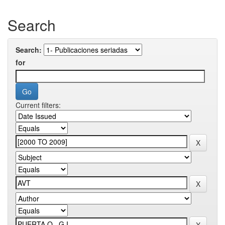
Search
Search:
for
Current filters: